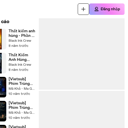
Đăng nhập
 cáo
Thất kiếm anh
hùng - Phần 2
- Tập 3
Black Ink Crew
8 năm trước
Thất Kiếm
Anh Hùng
phần 1 - tập
Black Ink Crew
108: Thất
8 năm trước
Kiếm Hợp
Bích
[Vietsub]
Phim Trùng
Sinh Chi Danh
Mã Khả - Ma Giới - CoCasubteam
Lưu Cự Tinh -
10 năm trước
tập 14
[Vietsub]
Phim Trùng
Sinh Chi Danh
Mã Khả - Ma Giới - CoCasubteam
Lưu Cự Tinh -
10 năm trước
tập 13
[Vietsub]