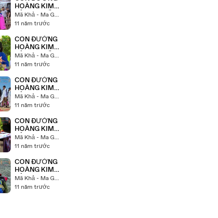
HOÀNG KIM
TẬP 5 - PHẦN
Mã Khả - Ma Giới - CoCasubteam
1/2 [ Vietsub]
11 năm trước
CON ĐƯỜNG
HOÀNG KIM
TẬP 5 - PHẦN
Mã Khả - Ma Giới - CoCasubteam
2/2 [ Vietsub]
11 năm trước
CON ĐƯỜNG
HOÀNG KIM
TẬP 3 [
Mã Khả - Ma Giới - CoCasubteam
Vietsub] -
11 năm trước
P.2/2
CON ĐƯỜNG
HOÀNG KIM
TẬP 3
Mã Khả - Ma Giới - CoCasubteam
[vietsub] -
11 năm trước
P.1/2
CON ĐƯỜNG
HOÀNG KIM
TẬP 4 P. 3/3 [
Mã Khả - Ma Giới - CoCasubteam
Vietsub]
11 năm trước