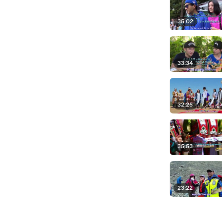
35:02
33:34
32:25
35:53
23:22