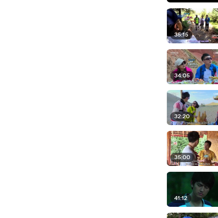
35:15
34:05
32:20
35:00
41:12