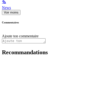
🗞
News
Voir moins
Commentaires
Ajoute ton commentaire
Recommandations