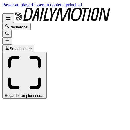
Passer au player
Passer au contenu principal
Rechercher
Se connecter
Regarder en plein écran