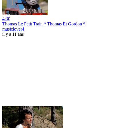
4:30
Thomas Le Petit Train * Thomas Et Gordon *
musiclover4
il y a 11 ans