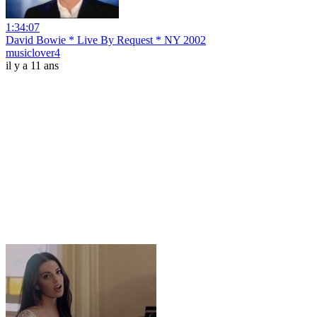
1:34:07
David Bowie * Live By Request * NY 2002
musiclover4
il y a 11 ans