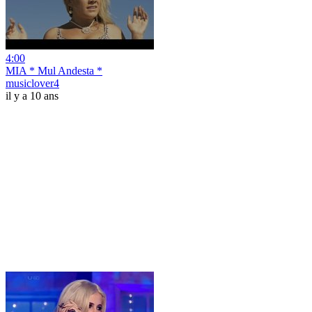
4:00
MIA * Mul Andesta *
musiclover4
il y a 10 ans