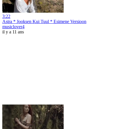
3:22
Astra * Jooksen Kui Tuul * Esimene Versioon
musiclover4
il y a 11 ans