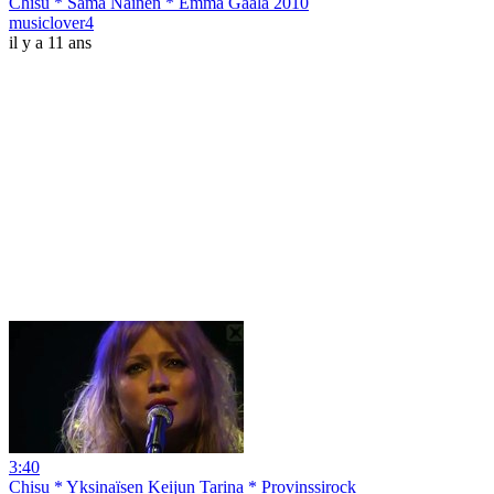
Chisu * Sama Nainen * Emma Gaala 2010
musiclover4
il y a 11 ans
3:40
Chisu * Yksinaïsen Keijun Tarina * Provinssirock