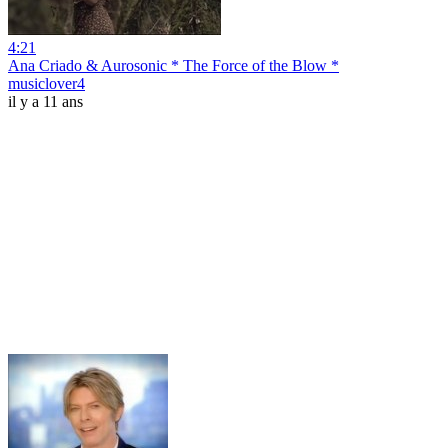
4:21
Ana Criado & Aurosonic * The Force of the Blow *
musiclover4
il y a 11 ans