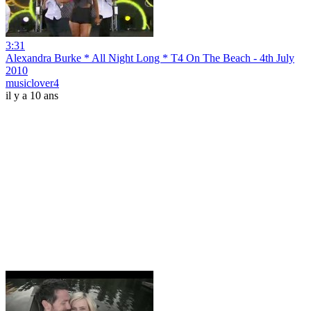
3:31
Alexandra Burke * All Night Long * T4 On The Beach - 4th July
2010
musiclover4
il y a 10 ans