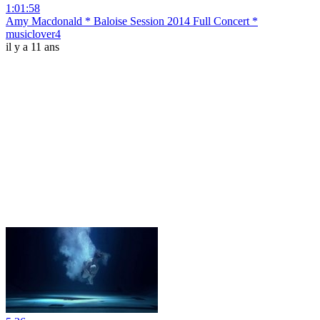
1:01:58
Amy Macdonald * Baloise Session 2014 Full Concert *
musiclover4
il y a 11 ans