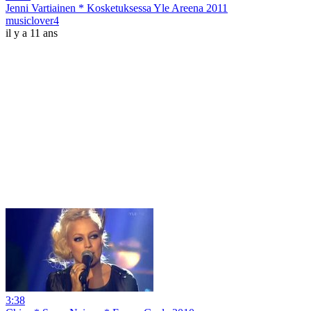
Jenni Vartiainen * Kosketuksessa Yle Areena 2011
musiclover4
il y a 11 ans
3:38