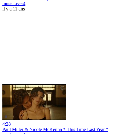
musiclover4
il y a 11 ans
4:28
Paul Miller & Nicole McKenna * This Time Last Year *