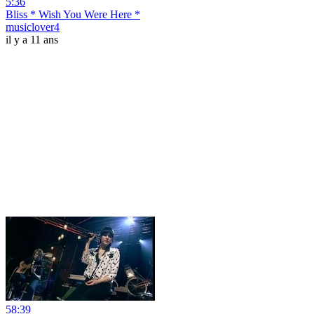
5:36
Bliss * Wish You Were Here *
musiclover4
il y a 11 ans
58:39