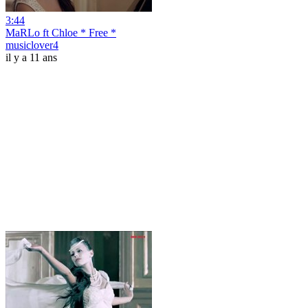
3:44
MaRLo ft Chloe * Free *
musiclover4
il y a 11 ans