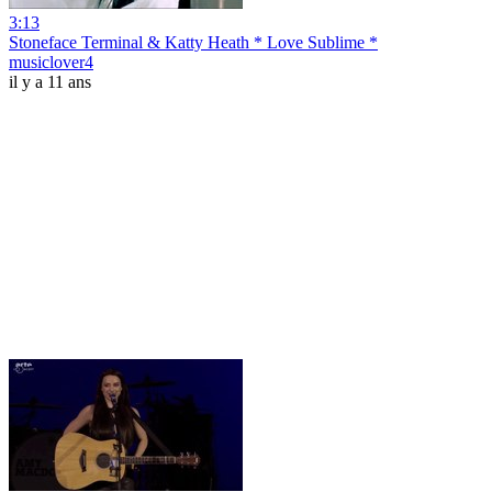
3:13
Stoneface Terminal & Katty Heath * Love Sublime *
musiclover4
il y a 11 ans