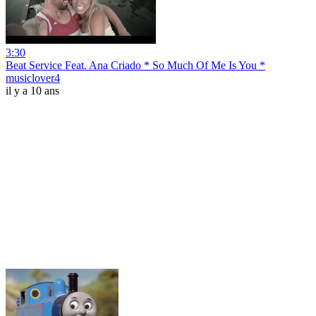
3:30
Beat Service Feat. Ana Criado * So Much Of Me Is You *
musiclover4
il y a 10 ans