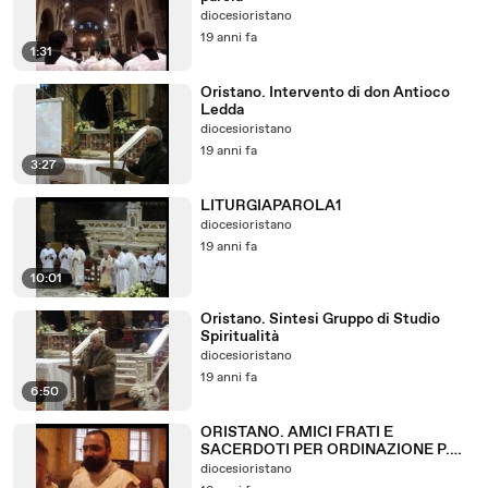
diocesioristano
19 anni fa
1:31
Oristano. Intervento di don Antioco
Ledda
diocesioristano
19 anni fa
3:27
LITURGIAPAROLA1
diocesioristano
19 anni fa
10:01
Oristano. Sintesi Gruppo di Studio
Spiritualità
diocesioristano
19 anni fa
6:50
ORISTANO. AMICI FRATI E
SACERDOTI PER ORDINAZIONE P.
ENRICO
diocesioristano