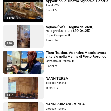
Apparizioni di Nostra Signora di Bonaria
Passio TV
4 anni fa
55:47
Aquara (SA) - Regina dei cieli,
rallegrati,alleluia (20.04.25)
Pupia Campania
1 anno fa
1:18
Fiera Nautica, Valentina Masala lavora
al telaio nella Marina di Porto Rotondo
Gazzetta di Parma
3 anni fa
2:27
NANNITERZA
diocesioristano
18 anni fa
14:31
NANNIPRIMASECONDA
diocesioristano