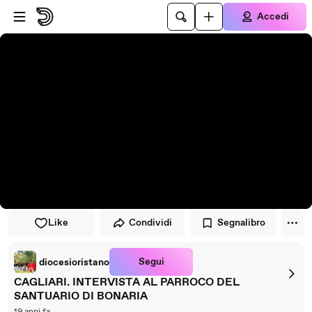
Vai al lettore
Passa al contenuto principale
Accedi
Like
Condividi
Segnalibro
Segui
diocesioristano
CAGLIARI. INTERVISTA AL PARROCO DEL
SANTUARIO DI BONARIA