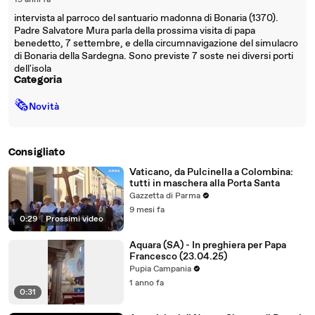
19 anni fa
intervista al parroco del santuario madonna di Bonaria (1370).
Padre Salvatore Mura parla della prossima visita di papa
benedetto, 7 settembre, e della circumnavigazione del simulacro
di Bonaria della Sardegna. Sono previste 7 soste nei diversi porti
dell'isola
Categoria
🗞
Novità
Consigliato
Vaticano, da Pulcinella a Colombina:
tutti in maschera alla Porta Santa
Gazzetta di Parma
9 mesi fa
0:29
|
Prossimi video
Aquara (SA) - In preghiera per Papa
Francesco (23.04.25)
Pupia Campania
1 anno fa
0:31