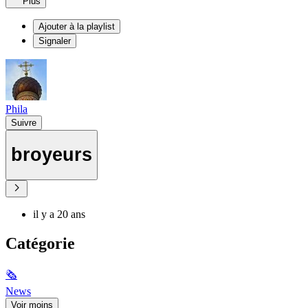
Plus
Ajouter à la playlist
Signaler
Phila
Suivre
broyeurs
il y a 20 ans
Catégorie
🗞
News
Voir moins