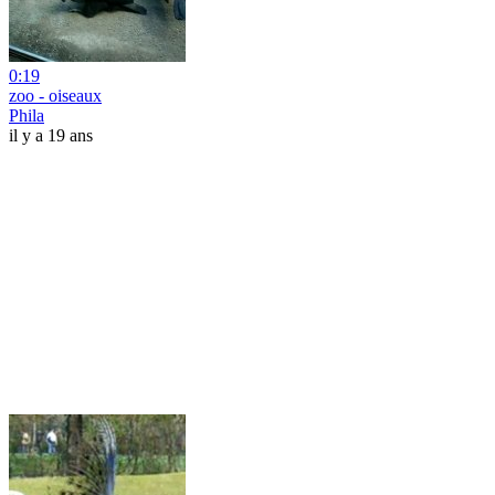
0:19
zoo - oiseaux
Phila
il y a 19 ans