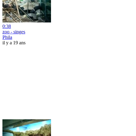
0:38
zoo - singes
Phila
il y a 19 ans