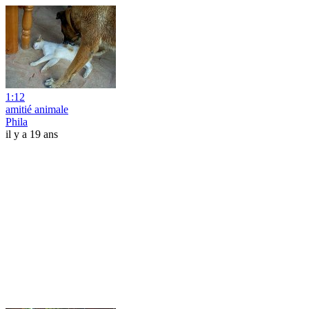
1:12
amitié animale
Phila
il y a 19 ans