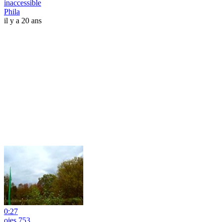
inaccessible
Phila
il y a 20 ans
0:27
oies 753