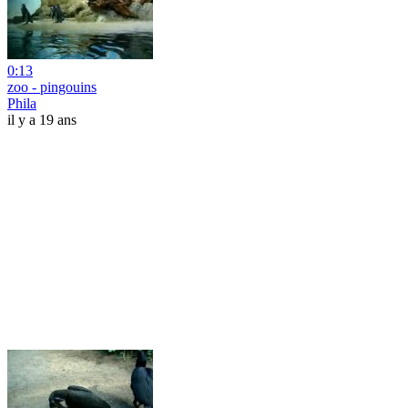
0:13
zoo - pingouins
Phila
il y a 19 ans