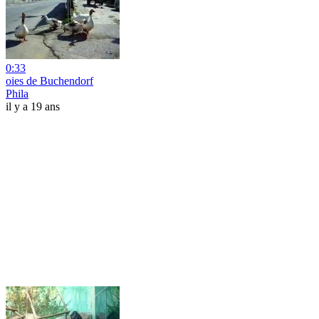
0:33
oies de Buchendorf
Phila
il y a 19 ans