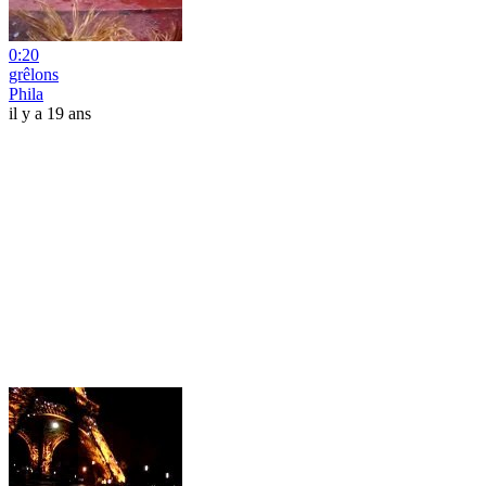
0:20
grêlons
Phila
il y a 19 ans