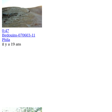
0:47
Bedouins-070603-11
Phila
il y a 19 ans