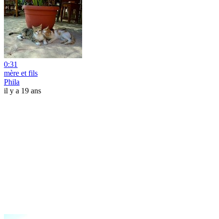
0:31
mère et fils
Phila
il y a 19 ans