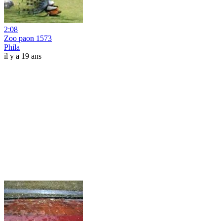
2:08
Zoo paon 1573
Phila
il y a 19 ans