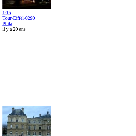
1:15
Tour-Eiffel-0290
Phila
il y a 20 ans