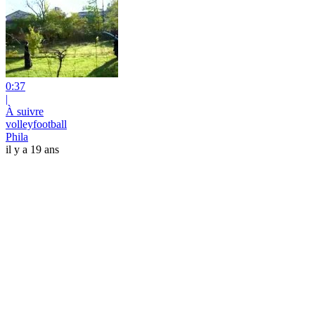
0:37
|
À suivre
volleyfootball
Phila
il y a 19 ans