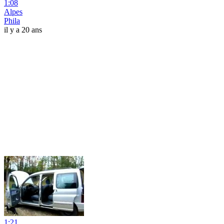
1:08
Alpes
Phila
il y a 20 ans
1:21