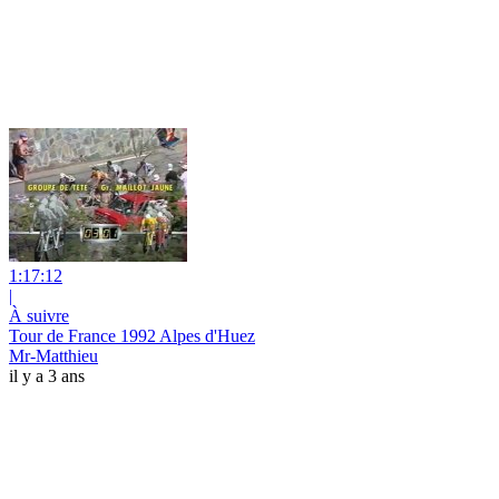
1:17:12
|
À suivre
Tour de France 1992 Alpes d'Huez
Mr-Matthieu
il y a 3 ans