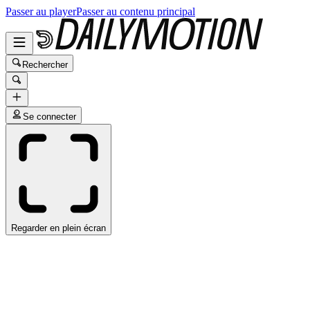
Passer au player
Passer au contenu principal
Rechercher
Se connecter
Regarder en plein écran