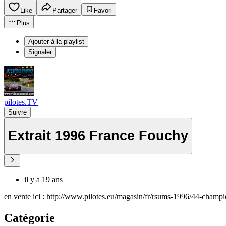
Like
Partager
Favori
Plus
Ajouter à la playlist
Signaler
pilotes.TV
Suivre
Extrait 1996 France Fouchy
il y a 19 ans
en vente ici : http://www.pilotes.eu/magasin/fr/rsums-1996/44-champ
Catégorie