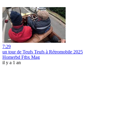
7:29
un tour de Teufs Teufs à Rétromobile 2025
Homerbd Ftbx Mag
il y a 1 an