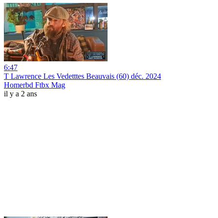
6:47
T Lawrence Les Vedetttes Beauvais (60) déc. 2024
Homerbd Ftbx Mag
il y a 2 ans