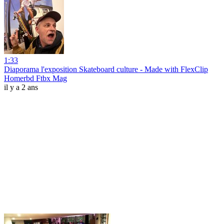
1:33
Diaporama l'exposition Skateboard culture ‑ Made with FlexClip
Homerbd Ftbx Mag
il y a 2 ans