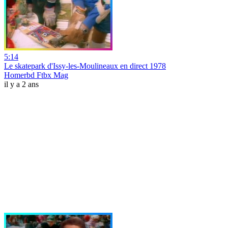
5:14
Le skatepark d'Issy-les-Moulineaux en direct 1978
Homerbd Ftbx Mag
il y a 2 ans