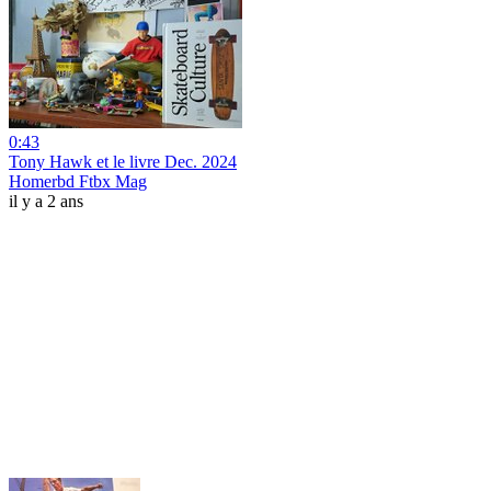
0:43
Tony Hawk et le livre Dec. 2024
Homerbd Ftbx Mag
il y a 2 ans