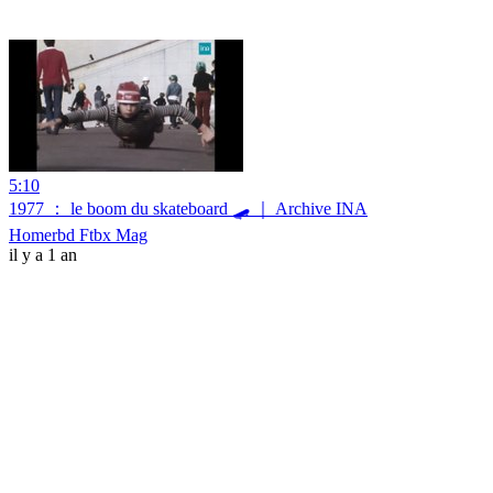
5:10
1977 ： le boom du skateboard 🛹 ｜ Archive INA
Homerbd Ftbx Mag
il y a 1 an