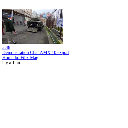
3:48
Démonstration Char AMX 10 export
Homerbd Ftbx Mag
il y a 1 an