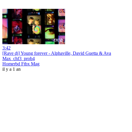
3:42
[Rave dj] Young forever - Alphaville, David Guetta & Ava
Max_chf3_prob4
Homerbd Ftbx Mag
il y a 1 an