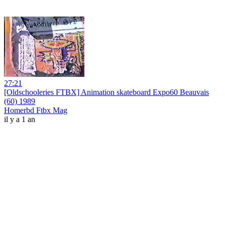
27:21
[Oldschooleries FTBX] Animation skateboard Expo60 Beauvais
(60) 1989
Homerbd Ftbx Mag
il y a 1 an