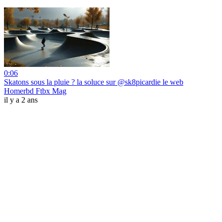
0:06
Skatons sous la pluie ? la soluce sur @sk8picardie le web
Homerbd Ftbx Mag
il y a 2 ans