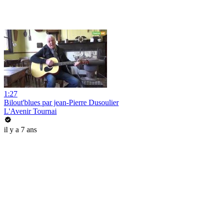
1:27
Bilout'blues par jean-Pierre Dusoulier
L'Avenir Tournai
il y a 7 ans