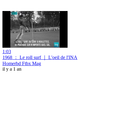
1:03
1968 ： Le roll surf ｜ L'oeil de l'INA
Homerbd Ftbx Mag
il y a 1 an