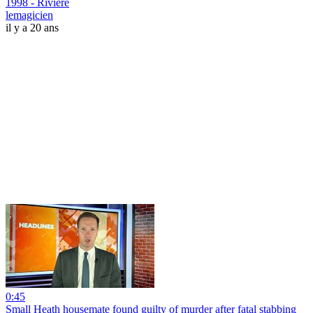
1998 - Riviere
lemagicien
il y a 20 ans
0:45
Small Heath housemate found guilty of murder after fatal stabbing