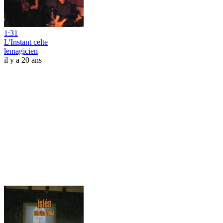
1:31
L'Instant celte
lemagicien
il y a 20 ans