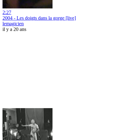
2:27
2004 - Les doigts dans la gorge [live]
lemagicien
il y a 20 ans