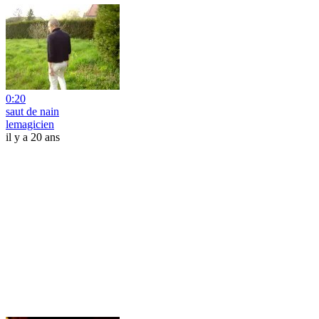
0:20
saut de nain
lemagicien
il y a 20 ans