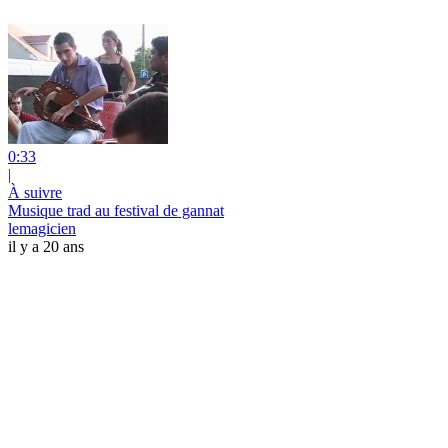
0:33
|
À suivre
Musique trad au festival de gannat
lemagicien
il y a 20 ans