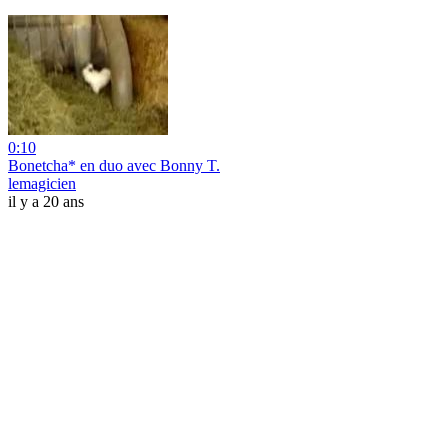
0:10
Bonetcha* en duo avec Bonny T.
lemagicien
il y a 20 ans