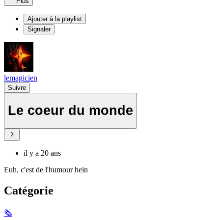
Plus
Ajouter à la playlist
Signaler
lemagicien
Suivre
Le coeur du monde
il y a 20 ans
Euh, c'est de l'humour hein
Catégorie
🗞