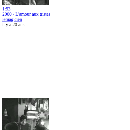
1:53
2000 - L'amour aux tristes
lemagicien
il y a 20 ans