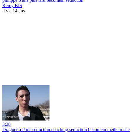
philippe 3 ans plus tard becomein seduction
Remy BIS
il y a 14 ans
3:28
Draguer à Paris séduction coaching seduction becomein meilleur site