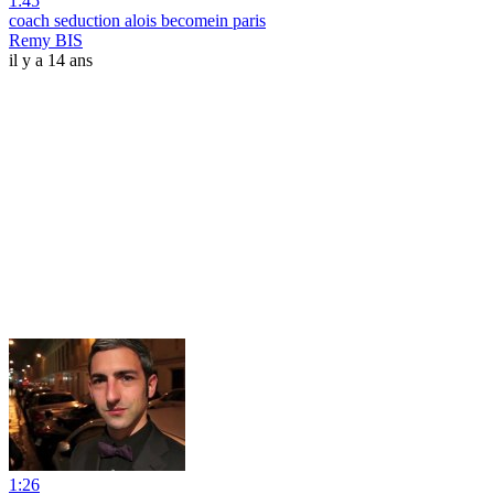
1:45
coach seduction alois becomein paris
Remy BIS
il y a 14 ans
1:26