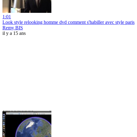
1:01
Look style relooking homme dvd comment s'habiller avec style paris
Remy BIS
il y a 15 ans