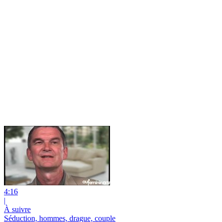
4:16
|
À suivre
Séduction, hommes, drague, couple