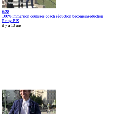
6:28
100% immersion coulisses coach séduction becomeinseduction
Remy BIS
il y a 13 ans