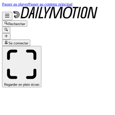
Passer au player
Passer au contenu principal
Rechercher
Se connecter
Regarder en plein écran