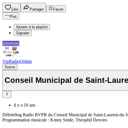
Like
Partager
Favori
Plus
Ajouter à la playlist
Signaler
VipRadioOnline
Suivre
Conseil Municipal de Saint-Laur
il y a 10 ans
Débriefing Radio RVPB du Conseil Municipal de Saint-Laurent-du-V
Programmation musicale : Kinny Smile, Theophil Desvies