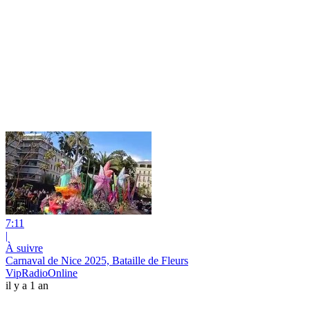
7:11
|
À suivre
Carnaval de Nice 2025, Bataille de Fleurs
VipRadioOnline
il y a 1 an