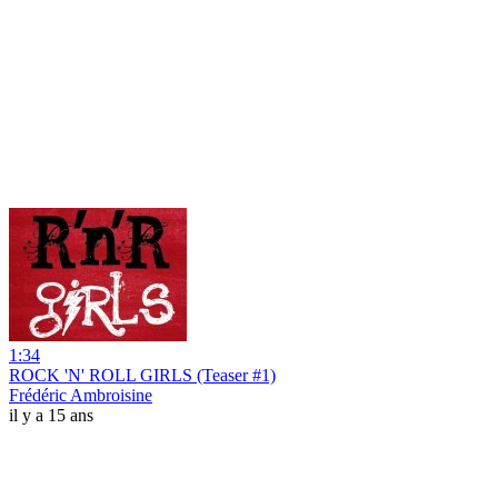
1:34
ROCK 'N' ROLL GIRLS (Teaser #1)
Frédéric Ambroisine
il y a 15 ans