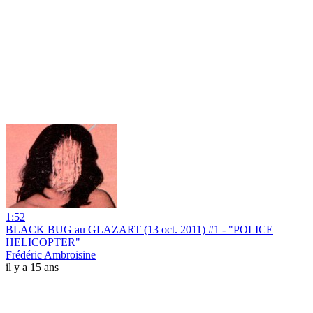
1:52
BLACK BUG au GLAZART (13 oct. 2011) #1 - "POLICE
HELICOPTER"
Frédéric Ambroisine
il y a 15 ans