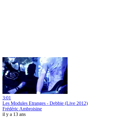
3:01
Les Modules Etranges - Debbie (Live 2012)
Frédéric Ambroisine
il y a 13 ans