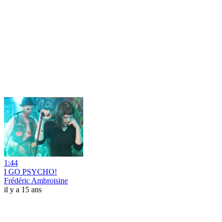
1:44
I GO PSYCHO!
Frédéric Ambroisine
il y a 15 ans