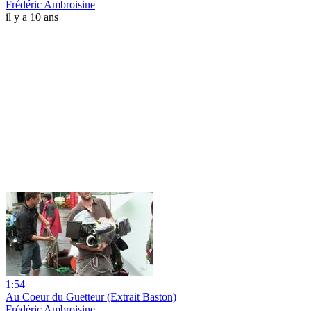
Frédéric Ambroisine
il y a 10 ans
1:54
Au Coeur du Guetteur (Extrait Baston)
Frédéric Ambroisine