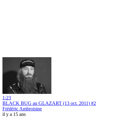
1:23
BLACK BUG au GLAZART (13 oct. 2011) #2
Frédéric Ambroisine
il y a 15 ans