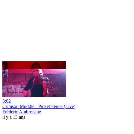
3:02
Crimson Muddle - Picket Fence (Live)
Frédéric Ambroisine
il y a 13 ans