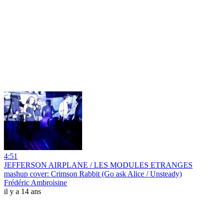
4:51
JEFFERSON AIRPLANE / LES MODULES ETRANGES
mashup cover: Crimson Rabbit (Go ask Alice / Unsteady)
Frédéric Ambroisine
il y a 14 ans