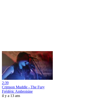
2:39
Crimson Muddle - The Fury
Frédéric Ambroisine
il y a 13 ans