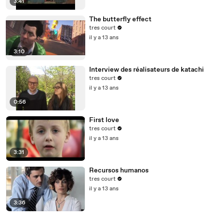
3:41
The butterfly effect
tres court
il y a 13 ans
3:10
Interview des réalisateurs de katachi
tres court
il y a 13 ans
0:56
First love
tres court
il y a 13 ans
3:31
Recursos humanos
tres court
il y a 13 ans
3:36