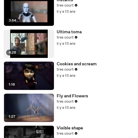
Instants
tres court
il y a 13 ans
3:54
Ultima toma
tres court
il y a 13 ans
4:28
Cookies and scream
tres court
il y a 13 ans
1:16
Fly and Flowers
tres court
il y a 13 ans
1:27
Visible shape
tres court