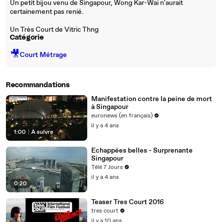
Un petit bijou venu de Singapour, Wong Kar-Wai n'aurait
certainement pas renié.
Un Très Court de Vitric Thng
Catégorie
🎥
Court Métrage
Recommandations
Manifestation contre la peine de mort
à Singapour
euronews (en français)
il y a 4 ans
1:00
|
À suivre
Echappées belles - Surprenante
Singapour
Télé 7 Jours
il y a 4 ans
0:20
Teaser Tres Court 2016
tres court
il y a 10 ans