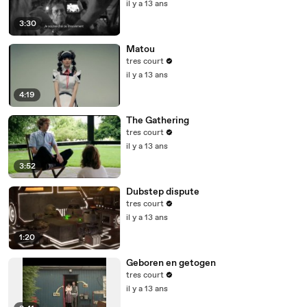
il y a 13 ans
3:30
Matou
tres court
il y a 13 ans
4:19
The Gathering
tres court
il y a 13 ans
3:52
Dubstep dispute
tres court
il y a 13 ans
1:20
Geboren en getogen
tres court
il y a 13 ans