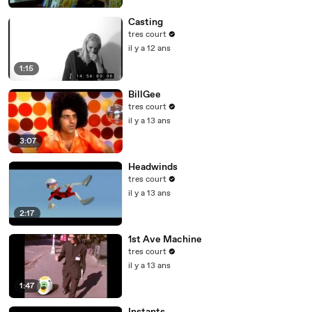
Casting
tres court
il y a 12 ans
1:15
BillGee
tres court
il y a 13 ans
3:07
Headwinds
tres court
il y a 13 ans
2:17
1st Ave Machine
tres court
il y a 13 ans
1:47