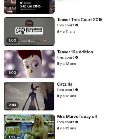
0:57
Teaser Tres Court 2015
tres court
il y a 11 ans
1:00
Teaser 16e édition
tres court
il y a 12 ans
1:00
Catzilla
tres court
il y a 12 ans
2:44
Mrs Marvel's day off
tres court
il y a 12 ans
1:21