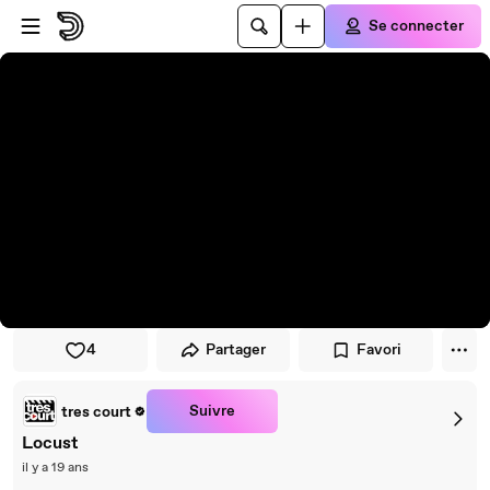
Passer au player
Passer au contenu principal
Se connecter
4
Partager
Favori
Suivre
tres court
Locust
il y a 19 ans