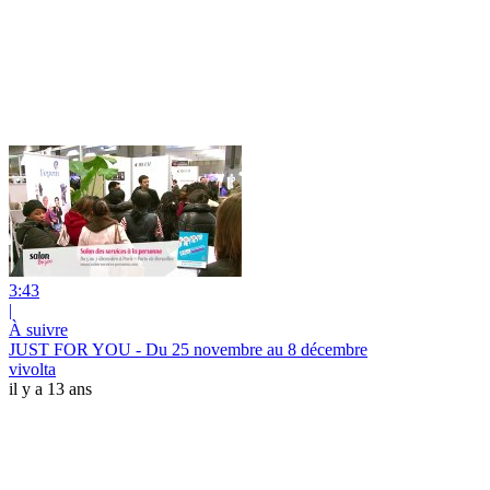
3:43
|
À suivre
JUST FOR YOU - Du 25 novembre au 8 décembre
vivolta
il y a 13 ans