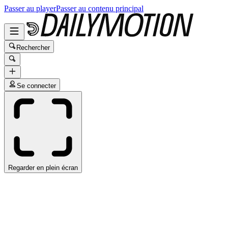
Passer au player
Passer au contenu principal
Rechercher
Se connecter
Regarder en plein écran