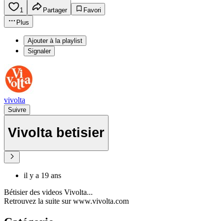
1
Partager
Favori
Plus
Ajouter à la playlist
Signaler
vivolta
Suivre
Vivolta betisier
il y a 19 ans
Bétisier des videos Vivolta...
Retrouvez la suite sur www.vivolta.com