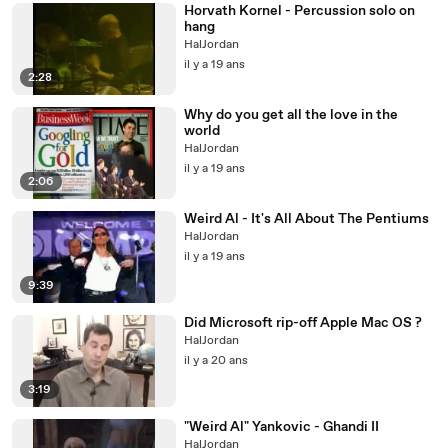
Horvath Kornel - Percussion solo on
hang
HalJordan
il y a 19 ans
2:28
Why do you get all the love in the
world
HalJordan
il y a 19 ans
2:06
Weird Al - It's All About The Pentiums
HalJordan
il y a 19 ans
9:39
Did Microsoft rip-off Apple Mac OS ?
HalJordan
il y a 20 ans
3:19
"Weird Al" Yankovic - Ghandi II
HalJordan