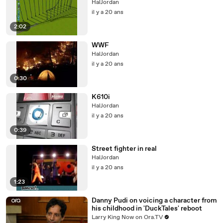
HalJordan
il y a 20 ans
2:02
WWF
HalJordan
il y a 20 ans
0:30
K610i
HalJordan
il y a 20 ans
0:39
Street fighter in real
HalJordan
il y a 20 ans
1:23
Danny Pudi on voicing a character from
his childhood in 'DuckTales' reboot
Larry King Now on Ora.TV