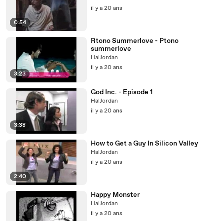
il y a 20 ans
0:54
Rtono Summerlove - Ptono
summerlove
HalJordan
il y a 20 ans
3:23
God Inc. - Episode 1
HalJordan
il y a 20 ans
3:38
How to Get a Guy In Silicon Valley
HalJordan
il y a 20 ans
2:40
Happy Monster
HalJordan
il y a 20 ans