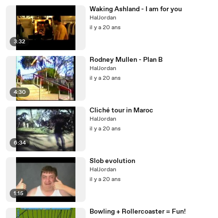
Waking Ashland - I am for you
HalJordan
il y a 20 ans
3:32
Rodney Mullen - Plan B
HalJordan
il y a 20 ans
4:30
Cliché tour in Maroc
HalJordan
il y a 20 ans
6:34
Slob evolution
HalJordan
il y a 20 ans
1:15
Bowling + Rollercoaster = Fun!