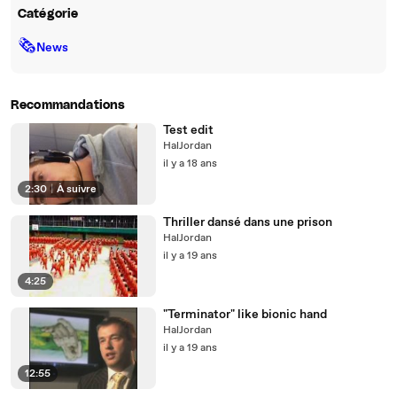
Catégorie
🗞
News
Recommandations
Test edit
HalJordan
il y a 18 ans
2:30
|
À suivre
Thriller dansé dans une prison
HalJordan
il y a 19 ans
4:25
"Terminator" like bionic hand
HalJordan
il y a 19 ans
12:55