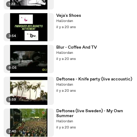
1:22
Veja's Shoes
HalJordan
il y a 20 ans
3:54
Blur - Coffee And TV
HalJordan
il y a 20 ans
6:05
Deftones - Knife party (live accoustic)
HalJordan
il y a 20 ans
5:59
Deftones (live Sweden) - My Own
Summer
HalJordan
il y a 20 ans
2:40