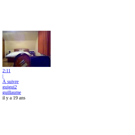
2:11
|
À suivre
guigui2
guillaume
il y a 19 ans