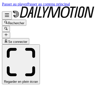
Passer au player
Passer au contenu principal
Rechercher
Se connecter
Regarder en plein écran