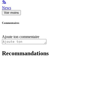
🗞
News
Voir moins
Commentaires
Ajoute ton commentaire
Recommandations