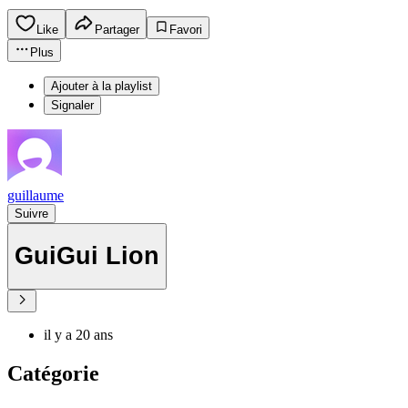
Like
Partager
Favori
Plus
Ajouter à la playlist
Signaler
guillaume
Suivre
GuiGui Lion
il y a 20 ans
Catégorie