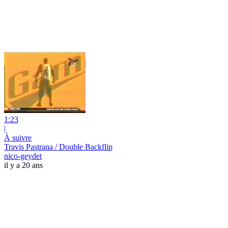
1:23
|
À suivre
Travis Pastrana / Double Backflip
nico-geydet
il y a 20 ans