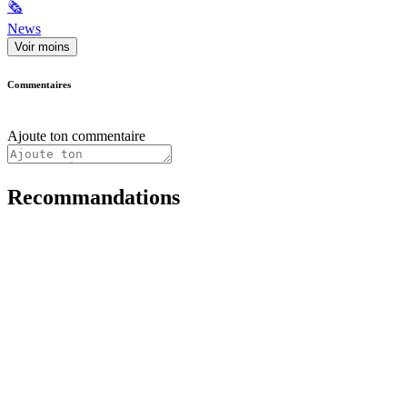
🗞
News
Voir moins
Commentaires
Ajoute ton commentaire
Recommandations