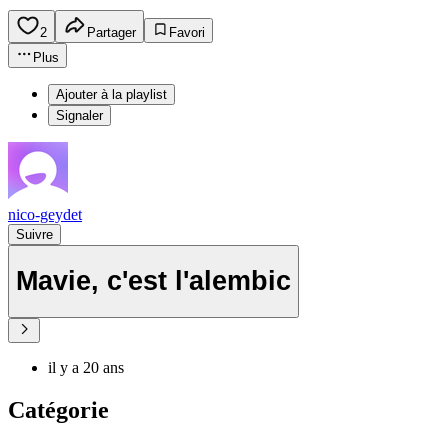
2
Partager
Favori
Plus
Ajouter à la playlist
Signaler
nico-geydet
Suivre
Mavie, c'est l'alembic
il y a 20 ans
Catégorie