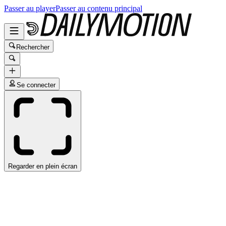
Passer au player
Passer au contenu principal
Rechercher
Se connecter
Regarder en plein écran