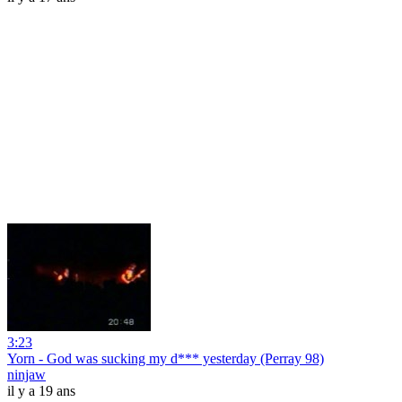
3:23
Yorn - God was sucking my d*** yesterday (Perray 98)
ninjaw
il y a 19 ans