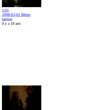
1:01
2008-03-02 Metro
ninjaw
il y a 18 ans