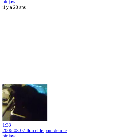
ninjaw
il y a 20 ans
1:33
2006-08-07 Ilou et le pain de mie
ninjaw