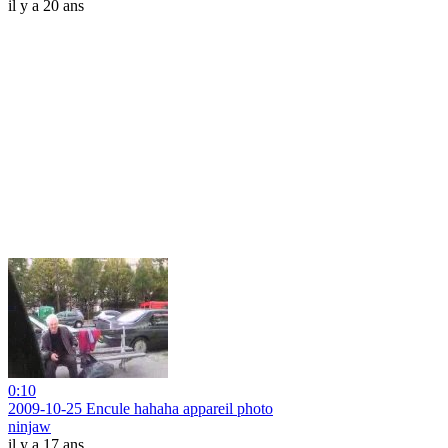
il y a 20 ans
0:10
2009-10-25 Encule hahaha appareil photo
ninjaw
il y a 17 ans