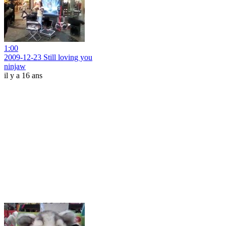
1:00
2009-12-23 Still loving you
ninjaw
il y a 16 ans