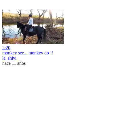
2:20
monkey see... monkey do !!
la_shivi
hace 11 años