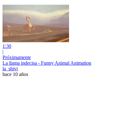
1:30
|
Próximamente
La llama indecisa - Funny Animal Animation
la_shivi
hace 10 años