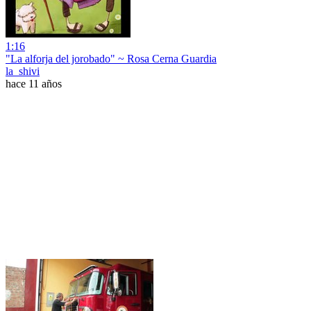
1:16
"La alforja del jorobado" ~ Rosa Cerna Guardia
la_shivi
hace 11 años