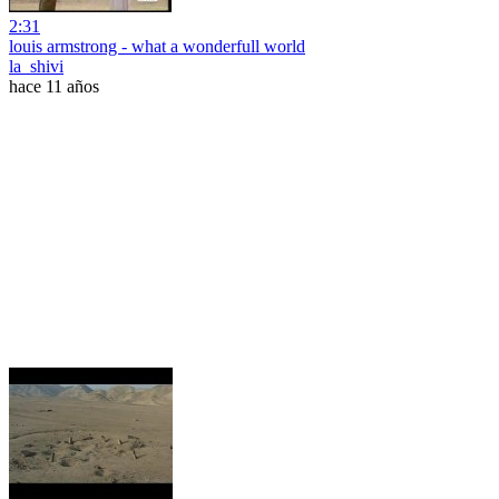
2:31
louis armstrong - what a wonderfull world
la_shivi
hace 11 años