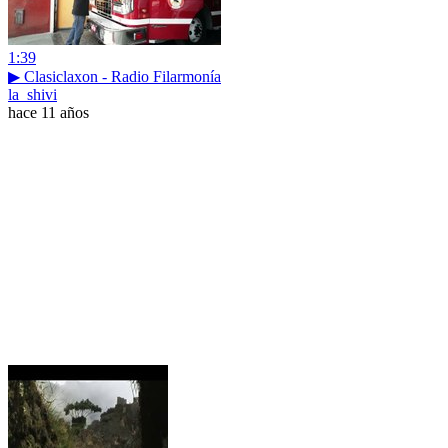
1:39
▶ Clasiclaxon - Radio Filarmonía
la_shivi
hace 11 años