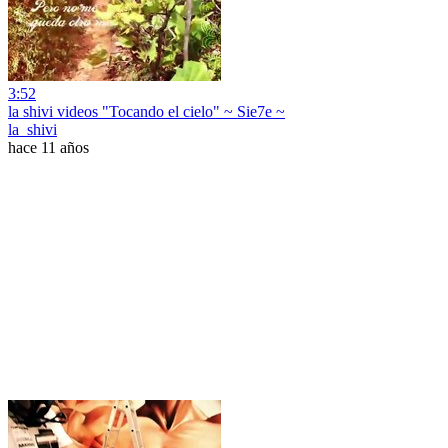
3:52
la shivi videos "Tocando el cielo" ~ Sie7e ~
la_shivi
hace 11 años