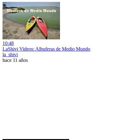
10:48
LaShivi Videos: Albuferas de Medio Mundo
la_shivi
hace 11 años