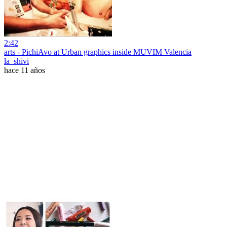
2:42
arts - PichiAvo at Urban graphics inside MUVIM Valencia
la_shivi
hace 11 años