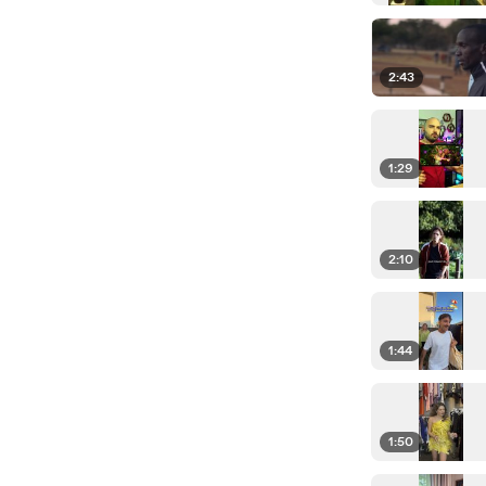
2:43
1:29
2:10
1:44
1:50