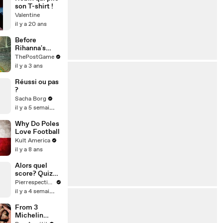
son T-shirt !
Valentine
il y a 20 ans
Before
Rihanna's
Super Bowl
ThePostGame
LVII Halftime
il y a 3 ans
Show: Stage
Construction
Réussi ou pas
Timelapse
?
Sacha Borg
il y a 5 semaines
Why Do Poles
Love Football
Kult America
il y a 8 ans
Alors quel
score? Quiz
culture G
Pierrespectives
il y a 4 semaines
From 3
Michelin