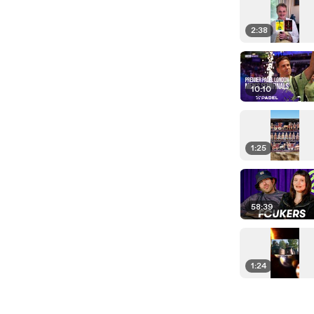
2:38
10:10
1:25
58:39
1:24