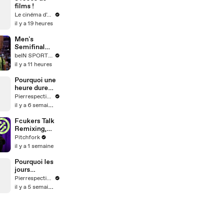
ette prêt*
films !
Le cinéma d'Amaury
il y a 19 heures
Men's
Semifinal
London |
beIN SPORTS USA
Premier Padel
il y a 11 heures
HIGHLIGHTS |
08/08/2026 |
Pourquoi une
beIN SPORTS
heure dure
USA
60min ?
Pierrespectives
il y a 6 semaines
Fcukers Talk
Remixing,
Marathons,
Pitchfork
and New
il y a 1 semaine
York's
Underground
Pourquoi les
Scene
jours
s'appellent
Pierrespectives
ainsi ?
il y a 5 semaines