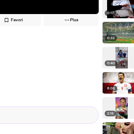
0:17
Favori
Plus
0:33
0:40
6:05
2:15