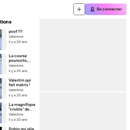
Se connecter
tions
poof !!!!
Valentine
il y a 20 ans
La course
poursuite,
tacklée
Valentine
il y a 20 ans
Valentin qui
fait matrix !
Valentine
il y a 20 ans
La magnifique
"croûte" de
Valentin !!
Valentine
il y a 20 ans
Robin qui plie