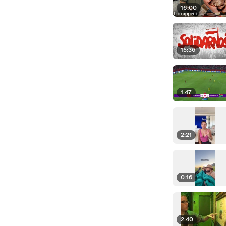
16:00
15:36
1:47
2:21
0:16
2:40