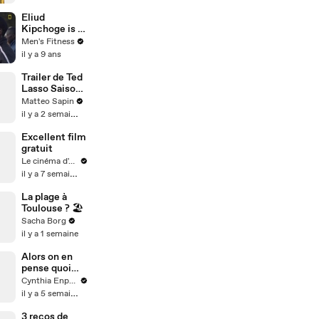
Eliud
Kipchoge is a
perfect
Men's Fitness
marathoner.
il y a 9 ans
Here's how
Breaking2
Trailer de Ted
scientists
Lasso Saison
made him
4
Matteo Sapin
faster.
il y a 2 semaines
Excellent film
gratuit
Le cinéma d'Amaury
il y a 7 semaines
La plage à
Toulouse ? 🏖️
Sacha Borg
il y a 1 semaine
Alors on en
pense quoi
des robes sur
Cynthia Enparle
les garçons ?
il y a 5 semaines
Merci à
@studio_paill
3 recos de