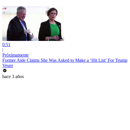
0:51
|
Próximamente
Former Aide Claims She Was Asked to Make a ‘Hit List’ For Trump
Veuer
hace 3 años