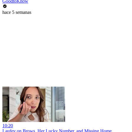
GoodtoKnow
hace 5 semanas
10:20
Laufey on Brows, Her Lucky Number, and Missing Home