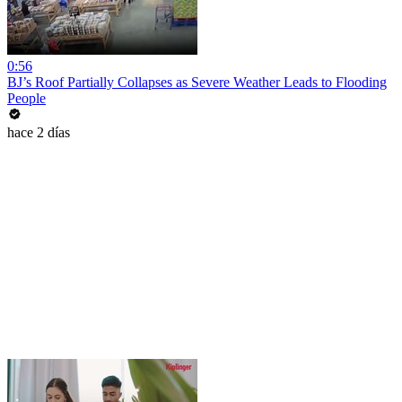
0:56
BJ’s Roof Partially Collapses as Severe Weather Leads to Flooding
People
hace 2 días