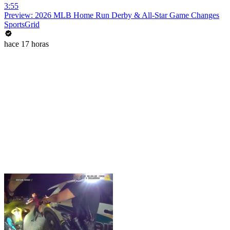
3:55
Preview: 2026 MLB Home Run Derby & All-Star Game Changes
SportsGrid
hace 17 horas