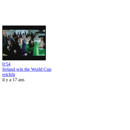
0:54
Ireland win the World Cup
erickfp
il y a 17 ans