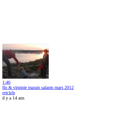
1:46
flo & virginie marais salants mars 2012
erickfp
il y a 14 ans