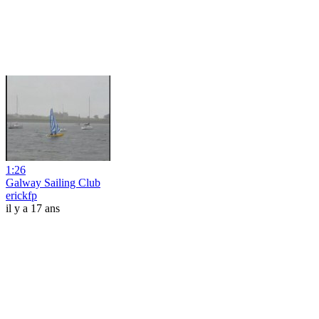
1:26
Galway Sailing Club
erickfp
il y a 17 ans