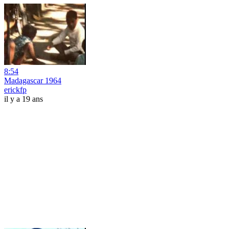
8:54
Madagascar 1964
erickfp
il y a 19 ans