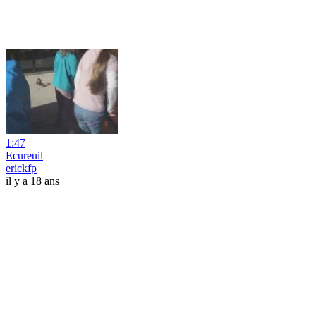
1:47
Ecureuil
erickfp
il y a 18 ans