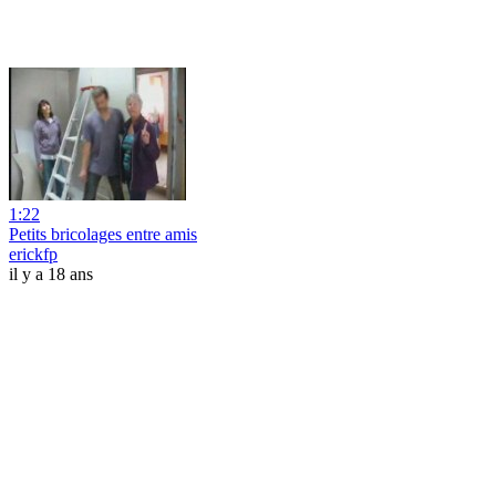
1:22
Petits bricolages entre amis
erickfp
il y a 18 ans