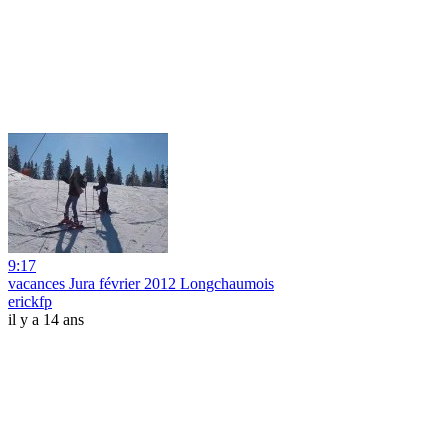
9:17
vacances Jura février 2012 Longchaumois
erickfp
il y a 14 ans