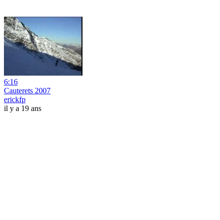
6:16
Cauterets 2007
erickfp
il y a 19 ans