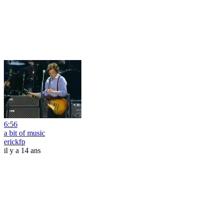
6:56
a bit of music
erickfp
il y a 14 ans