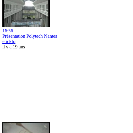
16:56
Présentation Polytech Nantes
erickfp
il y a 19 ans