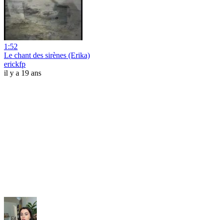
1:52
Le chant des sirènes (Erika)
erickfp
il y a 19 ans