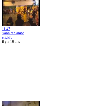
11:47
Yann et Samba
erickfp
il y a 19 ans