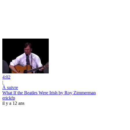
4:02
|
À suivre
What If the Beatles Were Irish by Roy Zimmerman
erickfp
il y a 12 ans