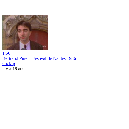
1:56
Bertrand Pinel - Festival de Nantes 1986
erickfp
il y a 18 ans