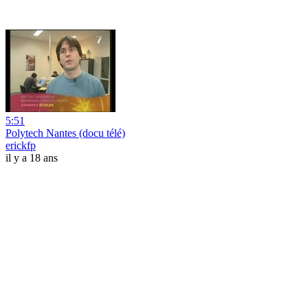
5:51
Polytech Nantes (docu télé)
erickfp
il y a 18 ans