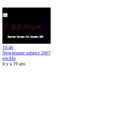
10:46
Newgrange solstice 2007
erickfp
il y a 19 ans