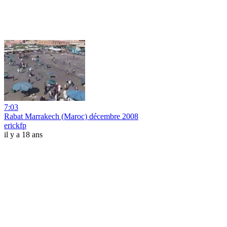
7:03
Rabat Marrakech (Maroc) décembre 2008
erickfp
il y a 18 ans