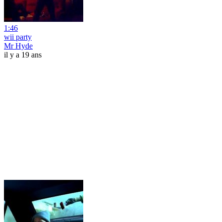
1:46
wii party
Mr Hyde
il y a 19 ans