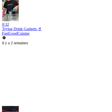
0:32
Trying Drink Gadgets 🥤
FastGoodCuisine
il y a 2 semaines