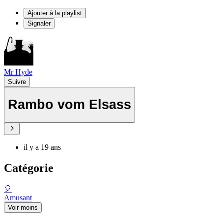
Ajouter à la playlist
Signaler
Mr Hyde
Suivre
Rambo vom Elsass
il y a 19 ans
Catégorie
🎈
Amusant
Voir moins