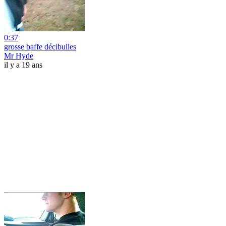
0:37
grosse baffe décibulles
Mr Hyde
il y a 19 ans