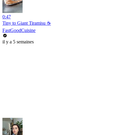
0:47
Tiny to Giant Tiramisu ☕️
FastGoodCuisine
il y a 5 semaines