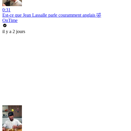
0:31
Est-ce que Jean Lassalle parle couramment anglais 🤣
OnTime
il y a 2 jours