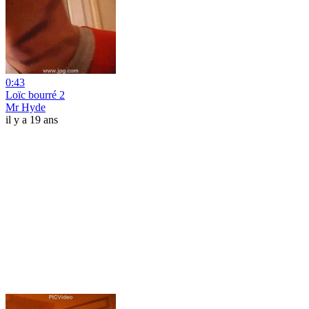
0:43
Loïc bourré 2
Mr Hyde
il y a 19 ans