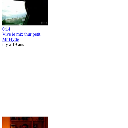
0:14
Vive le mix thur petit
Mr Hyde
il y a 19 ans