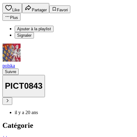
Like
Partager
Favori
Plus
Ajouter à la playlist
Signaler
polska
Suivre
PICT0843
il y a 20 ans
Catégorie