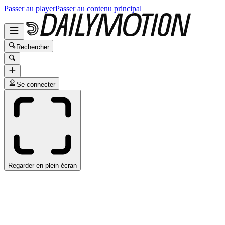
Passer au player
Passer au contenu principal
Rechercher
Se connecter
Regarder en plein écran