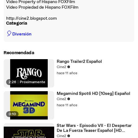
Video Property of Hispano FOXFilm
Video Propiedad de Hispano FOXFilm
http://cine2.blogspot.com
Categoría
🎈
Diversión
Recomendada
Rango Trailer2 Español
Cine2
hace 11 años
2:26
|
Próximamente
Megamind Spot6 HD [10seg] Español
Cine2
hace 11 años
0:10
Star Wars - Episodio VII - El Despertar
De La Fuerza Teaser Español [HD
1080p]
Cine2