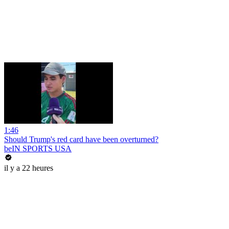
1:46
Should Trump's red card have been overturned?
beIN SPORTS USA
il y a 22 heures