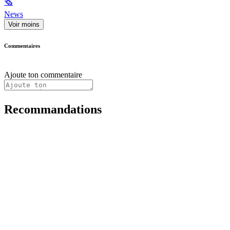
🗞
News
Voir moins
Commentaires
Ajoute ton commentaire
Recommandations