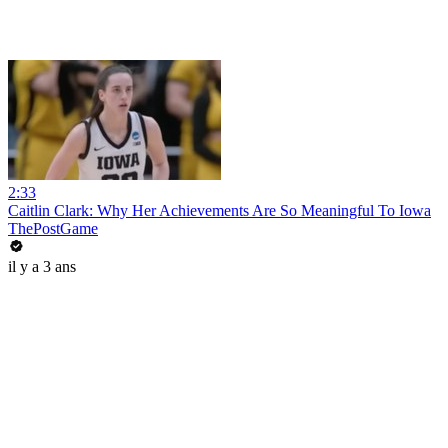
2:33
Caitlin Clark: Why Her Achievements Are So Meaningful To Iowa
ThePostGame
il y a 3 ans