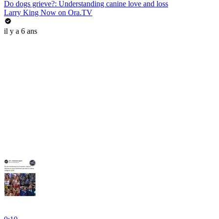
Do dogs grieve?: Understanding canine love and loss
Larry King Now on Ora.TV
il y a 6 ans