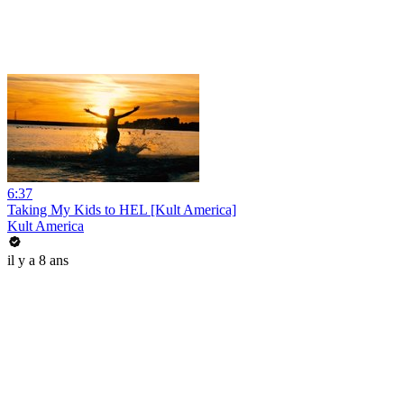
6:37
Taking My Kids to HEL [Kult America]
Kult America
il y a 8 ans