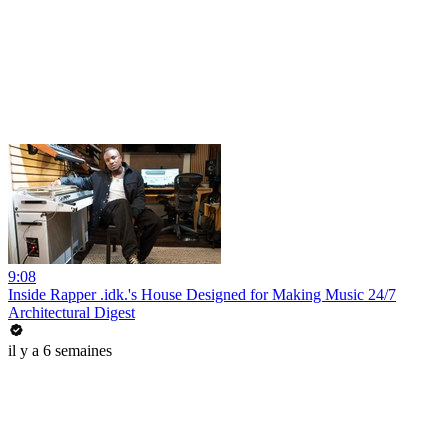
9:08
Inside Rapper .idk.'s House Designed for Making Music 24/7
Architectural Digest
il y a 6 semaines