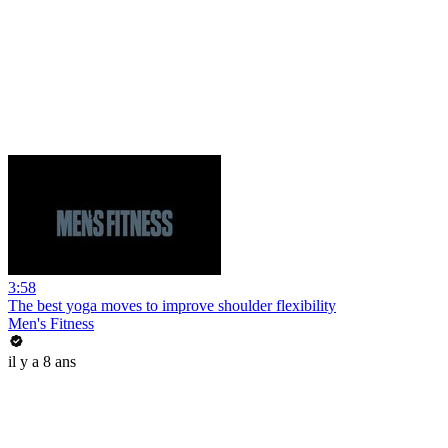
3:58
The best yoga moves to improve shoulder flexibility
Men's Fitness
il y a 8 ans