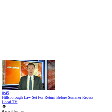
0:45
Hillsborough Law Set For Return Before Summer Recess
Local TV
il y a 4 heures