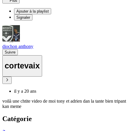
Plus
Ajouter à la playlist
Signaler
diochon anthony
Suivre
cortevaix
il y a 20 ans
voilà une chtite video de moi tony et adrien dan la tante bien tripant
kan meme
Catégorie