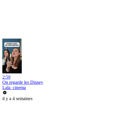
2:59
On regarde les Disney
Lala_cinema
il y a 4 semaines