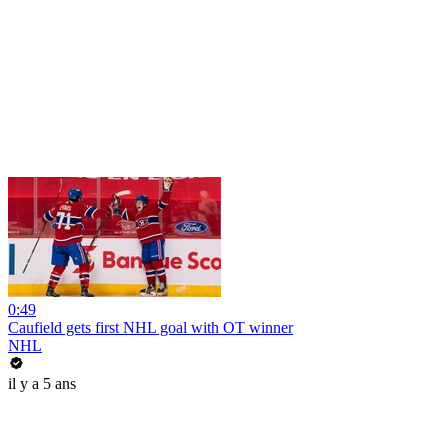
0:49
Caufield gets first NHL goal with OT winner
NHL
il y a 5 ans