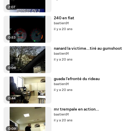
2:07
240 en fiat
bastien91
il y a 20 ans
0:53
nanard la victime...tiré au gumshoot
bastien91
il y a 20 ans
0:06
guada l'efronté du rideau
bastien91
il y a 20 ans
0:44
mr trempale en action...
bastien91
il y a 20 ans
0:09