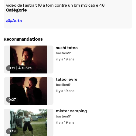
video de l astra t 16 a tom contre un bm m3 cab e 46
Catégorie
🚗
Auto
Recommandations
sushi tatoo
bastien91
il y a 19 ans
0:11
|
À suivre
tatoo levre
bastien91
il y a 19 ans
0:27
mister camping
bastien91
il y a 19 ans
0:19