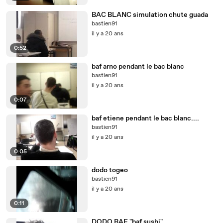
BAC BLANC simulation chute guada
bastien91
il y a 20 ans
0:52
baf arno pendant le bac blanc
bastien91
il y a 20 ans
0:07
baf etiene pendant le bac blanc....
bastien91
il y a 20 ans
0:05
dodo togeo
bastien91
il y a 20 ans
0:11
DODO BAF "baf sushi"