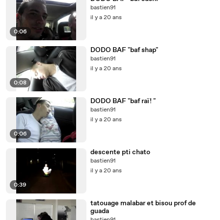
bastien91
il y a 20 ans
0:06
DODO BAF "baf shap"
bastien91
il y a 20 ans
0:08
DODO BAF "baf raï! "
bastien91
il y a 20 ans
0:06
descente pti chato
bastien91
il y a 20 ans
0:39
tatouage malabar et bisou prof de
guada