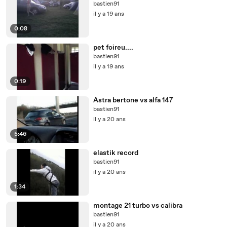
bastien91
il y a 19 ans
0:08
pet foireu....
bastien91
il y a 19 ans
0:19
Astra bertone vs alfa 147
bastien91
il y a 20 ans
5:46
elastik record
bastien91
il y a 20 ans
1:34
montage 21 turbo vs calibra
bastien91
il y a 20 ans