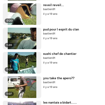
reveil reveil...
bastien91
il y a 19 ans
0:20
pud pour l esprit du clan
bastien91
il y a 19 ans
1:20
sushi chef de chantier
bastien91
il y a 19 ans
0:24
you take the apero??
bastien91
il y a 19 ans
1:07
les nantais a bidart......