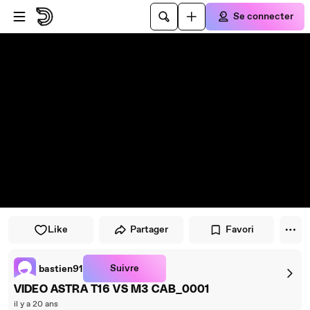
Passer au player
Passer au contenu principal
Se connecter
Like
Partager
Favori
Suivre
bastien91
VIDEO ASTRA T16 VS M3 CAB_0001
il y a 20 ans