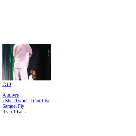
7:10
|
À suivre
Usher Twork It Out Live
Samuel Fly
il y a 10 ans