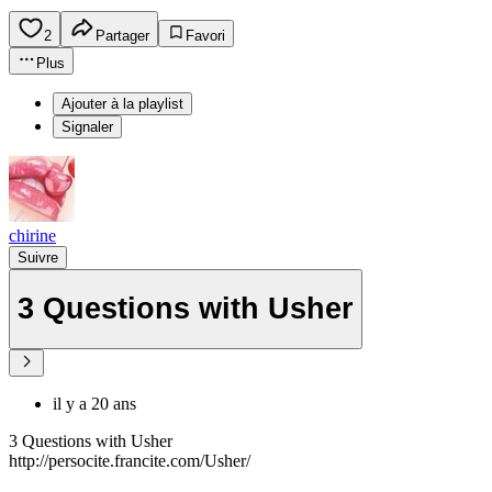
2
Partager
Favori
Plus
Ajouter à la playlist
Signaler
chirine
Suivre
3 Questions with Usher
il y a 20 ans
3 Questions with Usher
http://persocite.francite.com/Usher/