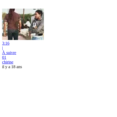
3:16
|
À suivre
01
chirine
il y a 18 ans