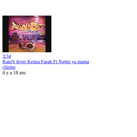
3:34
Rain'b fever Kenza Farah Ft Najim ya mama
chirine
il y a 18 ans