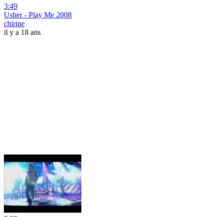
3:49
Usher - Play Me 2008
chirine
il y a 18 ans