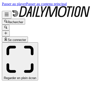
Passer au player
Passer au contenu principal
Rechercher
Se connecter
Regarder en plein écran