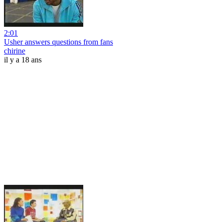
2:01
Usher answers questions from fans
chirine
il y a 18 ans