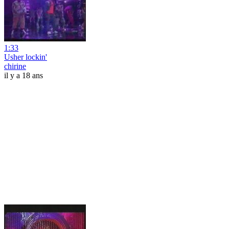
1:33
Usher lockin'
chirine
il y a 18 ans