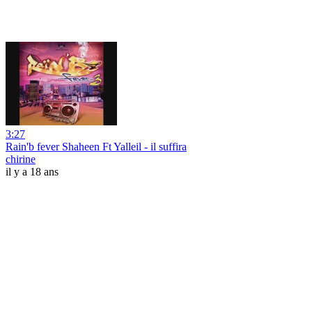
3:27
Rain'b fever Shaheen Ft Yalleil - il suffira
chirine
il y a 18 ans