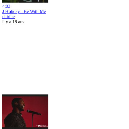
4:03
J Holiday - Be With Me
chirine
il y a 18 ans