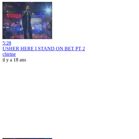
5:28
USHER HERE I STAND ON BET PT 2
chirine
il y a 18 ans