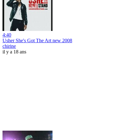
4:40
Usher She's Got The Art new 2008
chirine
il y a 18 ans