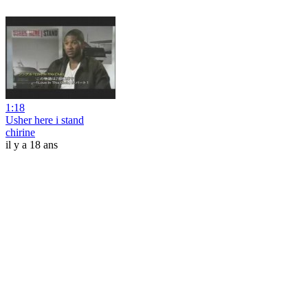
1:18
Usher here i stand
chirine
il y a 18 ans