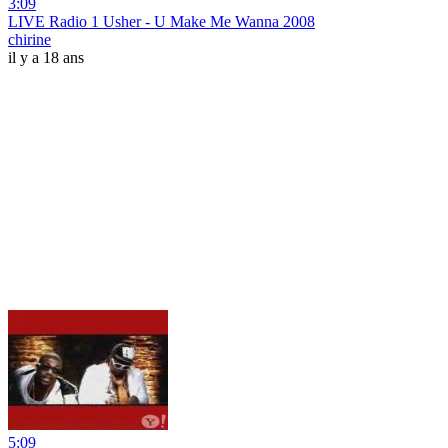
3:09
LIVE Radio 1 Usher - U Make Me Wanna 2008
chirine
il y a 18 ans
5:09