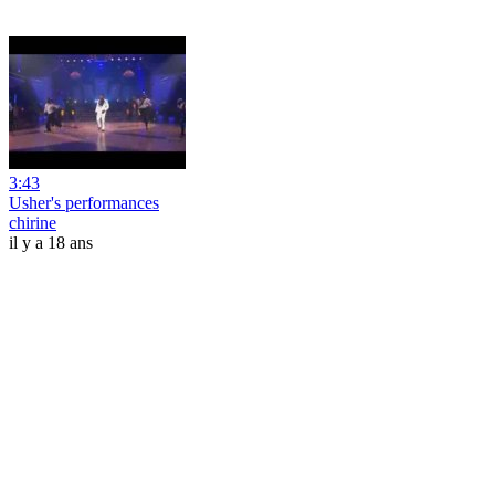
3:43
Usher's performances
chirine
il y a 18 ans