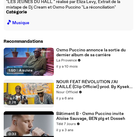
"LES JEUNES DU HALL " réalisé par Eliza Levy, Extrait de la
mixtape de Dj Cream et Oxmo Puccino "La réconciliation"
Catégorie
🎵
Musique
Recommandations
Oxmo Puccino annonce la sortie du
dernier album de sa carrière
La Provence
il y a 10 mois
1:50
|
À suivre
NOUR FEAT RÉVOLUTION J'AI
ZAILLÉ (Clip Officiel) prod. By Kysek
Beat et réalisé par Laudyblack
Nour Officiel
il y a 6 ans
3:26
Bâtiment B - Oxmo Puccino invite
Aloïse Sauvage, BEN plg et Dosseh
Télé 7 Jours
il y a 3 ans
0:33