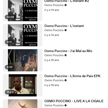
Oxmo Puccino - L'Instant #2
Oxmo Puccino
il y a 14 ans
12:09
Oxmo Puccino - L'instant
Oxmo Puccino
il y a 14 ans
0:11
Oxmo Puccino - J'ai Mal au Mic
Oxmo Puccino
il y a 16 ans
4:32
Oxmo Puccino - L'Arme de Paix EPK
Oxmo Puccino
il y a 16 ans
11:53
OXMO PUCCINO - LIVE A LA CIGALE
Oxmo Puccino