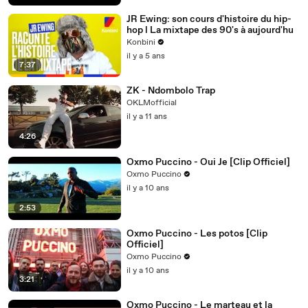
JR Ewing: son cours d'histoire du hip-
hop l La mixtape des 90's à aujourd'hu
Konbini
il y a 5 ans
7:37
ZK - Ndombolo Trap
OKLMofficial
il y a 11 ans
4:26
Oxmo Puccino - Oui Je [Clip Officiel]
Oxmo Puccino
il y a 10 ans
2:53
Oxmo Puccino - Les potos [Clip
Officiel]
Oxmo Puccino
il y a 10 ans
3:21
Oxmo Puccino - Le marteau et la