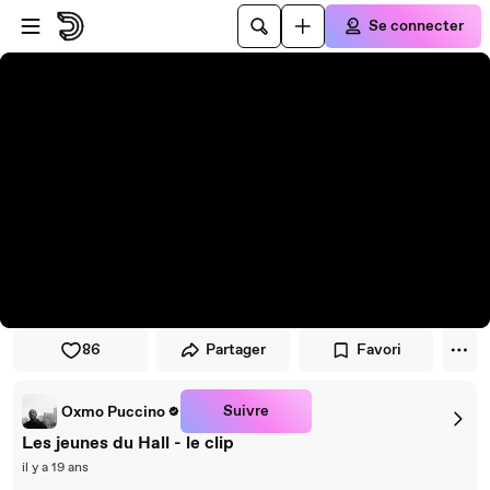
Passer au player
Passer au contenu principal
Se connecter
86
Partager
Favori
Suivre
Oxmo Puccino
Les jeunes du Hall - le clip
il y a 19 ans