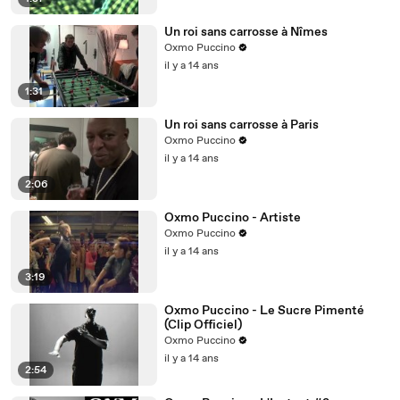
Un roi sans carrosse à Nîmes
Oxmo Puccino
il y a 14 ans
1:31
Un roi sans carrosse à Paris
Oxmo Puccino
il y a 14 ans
2:06
Oxmo Puccino - Artiste
Oxmo Puccino
il y a 14 ans
3:19
Oxmo Puccino - Le Sucre Pimenté
(Clip Officiel)
Oxmo Puccino
il y a 14 ans
2:54