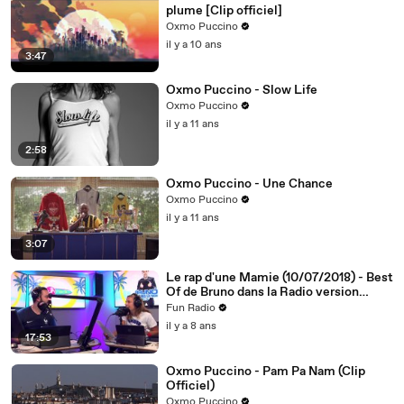
plume [Clip officiel]
Oxmo Puccino
il y a 10 ans
3:47
Oxmo Puccino - Slow Life
Oxmo Puccino
il y a 11 ans
2:58
Oxmo Puccino - Une Chance
Oxmo Puccino
il y a 11 ans
3:07
Le rap d'une Mamie (10/07/2018) - Best
Of de Bruno dans la Radio version
summer by Elliot
Fun Radio
il y a 8 ans
17:53
Oxmo Puccino - Pam Pa Nam (Clip
Officiel)
Oxmo Puccino