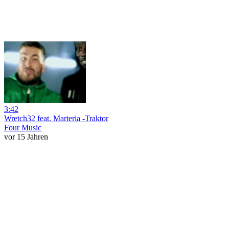
3:42
Wretch32 feat. Marteria -Traktor
Four Music
vor 15 Jahren