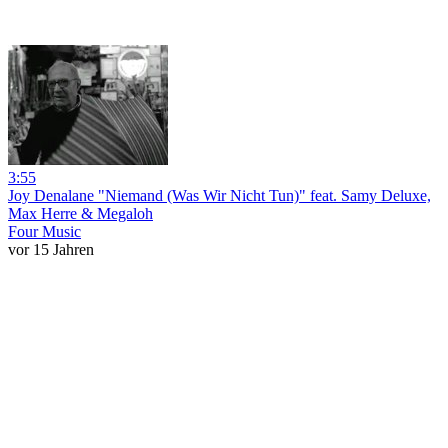
3:55
Joy Denalane "Niemand (Was Wir Nicht Tun)" feat. Samy Deluxe,
Max Herre & Megaloh
Four Music
vor 15 Jahren