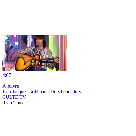
4:07
|
À suivre
Jean-Jacques Goldman - Dors bébé, dors.
CULTE TV
il y a 5 ans