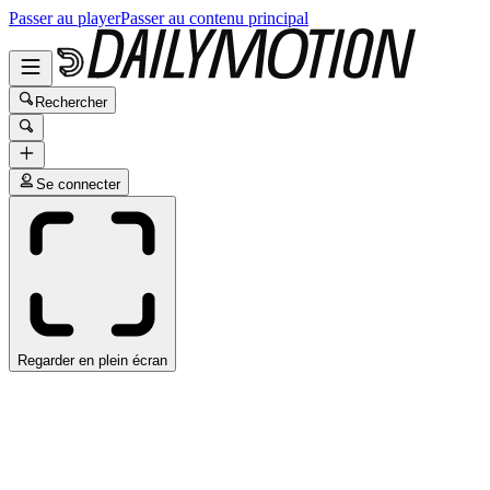
Passer au player
Passer au contenu principal
Rechercher
Se connecter
Regarder en plein écran