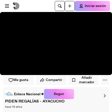
Saltar al reproductor
Saltar al contenido principal
Iniciar sesión
Añadir
Me gusta
Compartir
marcador
Seguir
Enlace Nacional
PIDEN REGALÍAS - AYACUCHO
hace 19 años