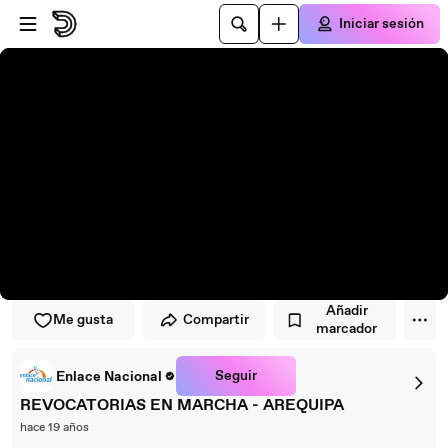
Saltar al reproductor
Saltar al contenido principal
Iniciar sesión
Añadir
Me gusta
Compartir
marcador
Seguir
Enlace Nacional
REVOCATORIAS EN MARCHA - AREQUIPA
hace 19 años