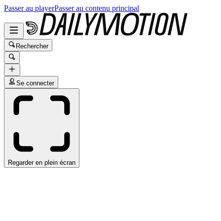
Passer au player
Passer au contenu principal
Rechercher
Se connecter
Regarder en plein écran