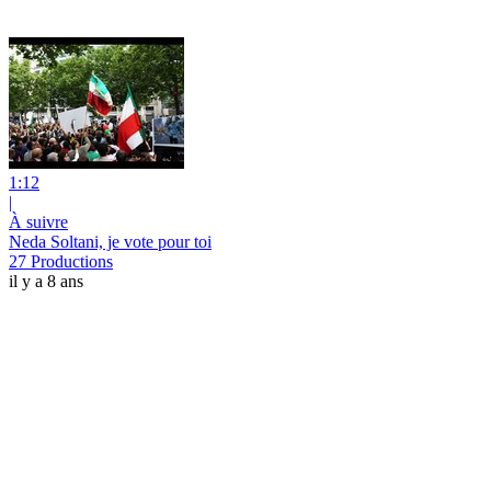
1:12
|
À suivre
Neda Soltani, je vote pour toi
27 Productions
il y a 8 ans