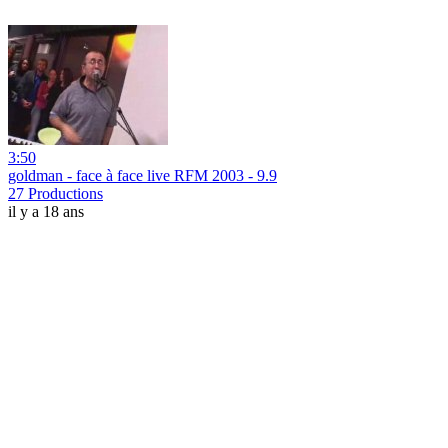
3:50
goldman - face à face live RFM 2003 - 9.9
27 Productions
il y a 18 ans