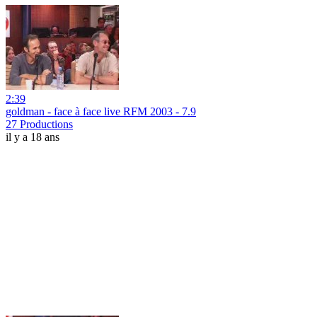
2:39
goldman - face à face live RFM 2003 - 7.9
27 Productions
il y a 18 ans