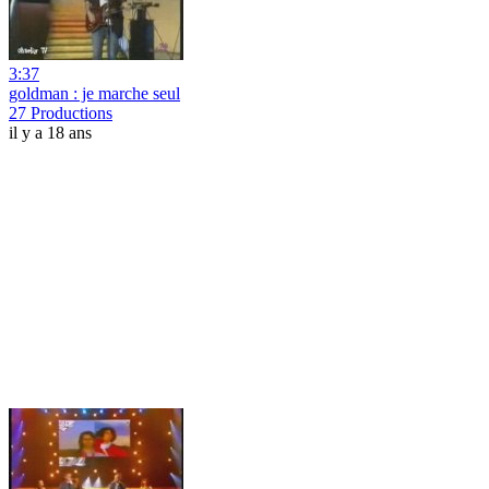
3:37
goldman : je marche seul
27 Productions
il y a 18 ans