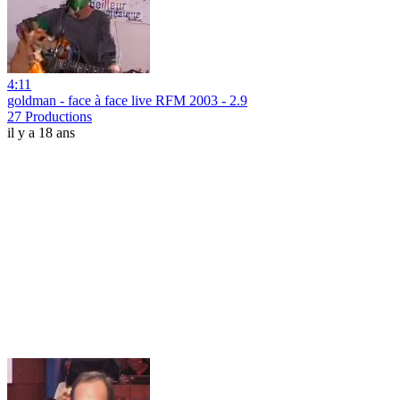
4:11
goldman - face à face live RFM 2003 - 2.9
27 Productions
il y a 18 ans