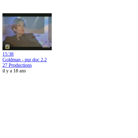
15:38
Goldman - pur doc 2.2
27 Productions
il y a 18 ans