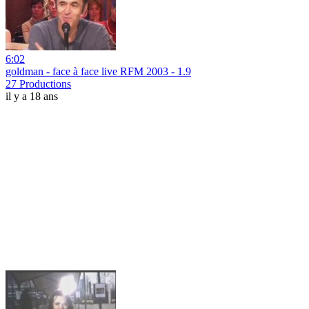
6:02
goldman - face à face live RFM 2003 - 1.9
27 Productions
il y a 18 ans