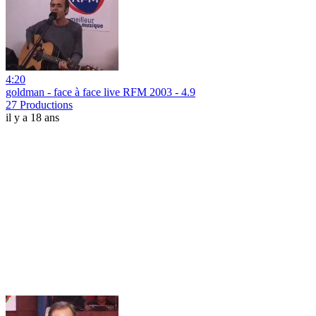
4:20
goldman - face à face live RFM 2003 - 4.9
27 Productions
il y a 18 ans