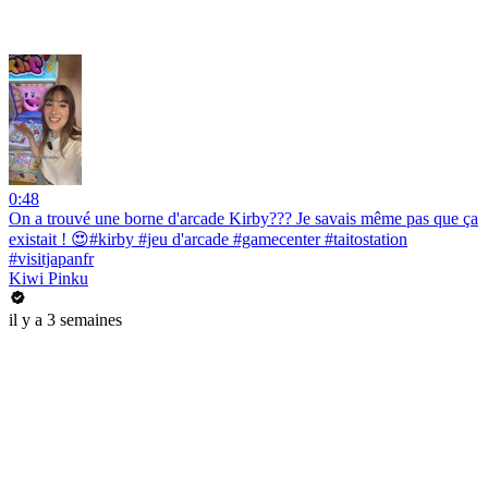
0:48
On a trouvé une borne d'arcade Kirby??? Je savais même pas que ça
existait ! 😍#kirby #jeu d'arcade #gamecenter #taitostation
#visitjapanfr
Kiwi Pinku
il y a 3 semaines