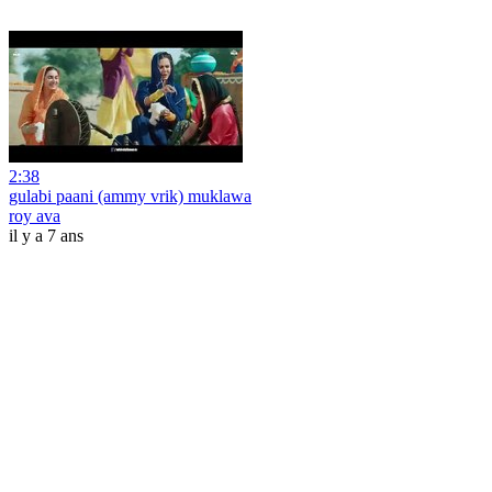
2:38
gulabi paani (ammy vrik) muklawa
roy ava
il y a 7 ans