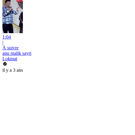
1:04
|
À suivre
anu malik sayri
Lokmat
il y a 3 ans