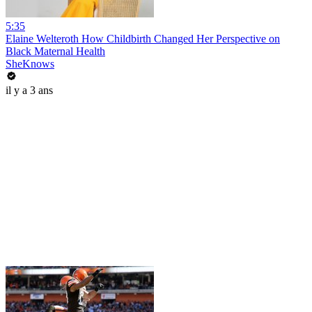
5:35
Elaine Welteroth How Childbirth Changed Her Perspective on
Black Maternal Health
SheKnows
il y a 3 ans