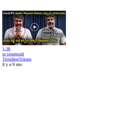
1:38
ss rajamouli
TrendingTelugu
il y a 9 ans