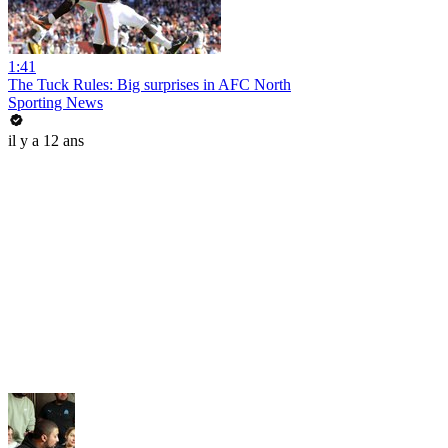
1:41
The Tuck Rules: Big surprises in AFC North
Sporting News
il y a 12 ans