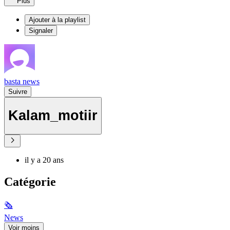
Plus
Ajouter à la playlist
Signaler
basta news
Suivre
Kalam_motiir
il y a 20 ans
Catégorie
🗞
News
Voir moins