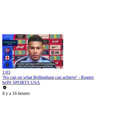
1:03
'No cap on what Bellingham can achieve' - Rogers
beIN SPORTS USA
il y a 16 heures