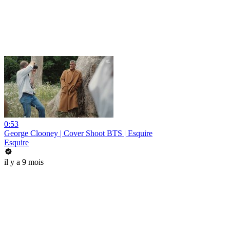
0:53
George Clooney | Cover Shoot BTS | Esquire
Esquire
il y a 9 mois