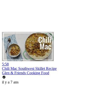
5:58
Chili Mac Southwest Skillet Recipe
Glen & Friends Cooking Food
il y a 7 ans