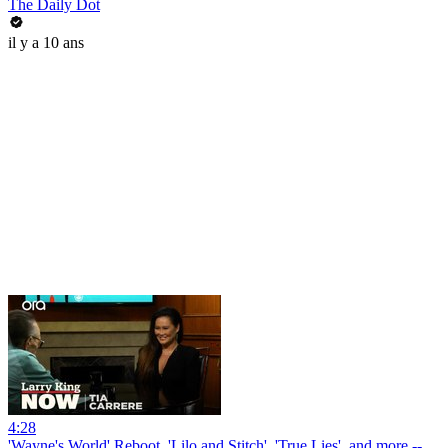
The Daily Dot
il y a 10 ans
4:28
'Wayne's World' Reboot, 'Lilo and Stitch', 'True Lies', and more --