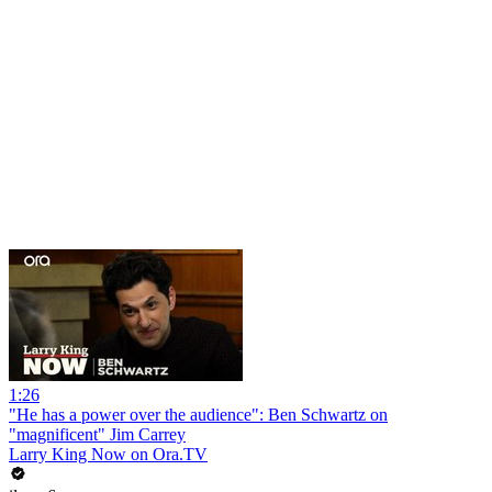
1:26
"He has a power over the audience": Ben Schwartz on
"magnificent" Jim Carrey
Larry King Now on Ora.TV