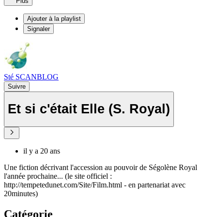
Plus
Ajouter à la playlist
Signaler
Sté SCANBLOG
Suivre
Et si c'était Elle (S. Royal)
il y a 20 ans
Une fiction décrivant l'accession au pouvoir de Ségolène Royal
l'année prochaine... (le site officiel :
http://tempetedunet.com/Site/Film.html - en partenariat avec
20minutes)
Catégorie