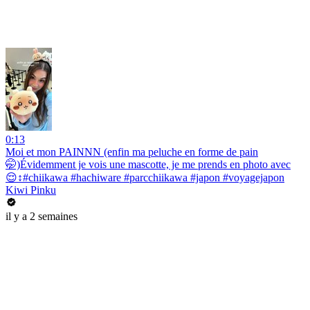
0:13
Moi et mon PAINNN (enfin ma peluche en forme de pain
🤭)Évidemment je vois une mascotte, je me prends en photo avec
😌↕️#chiikawa #hachiware #parcchiikawa #japon #voyagejapon
Kiwi Pinku
il y a 2 semaines