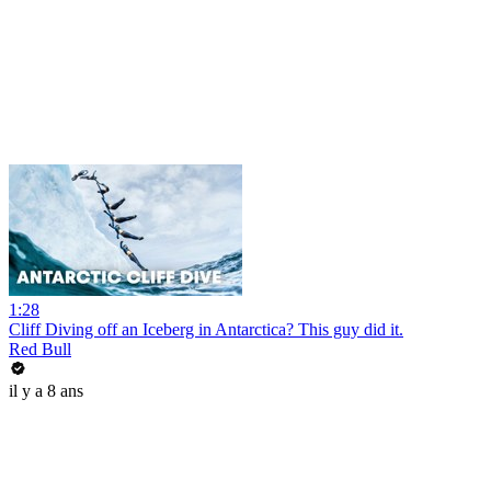
1:28
Cliff Diving off an Iceberg in Antarctica? This guy did it.
Red Bull
il y a 8 ans