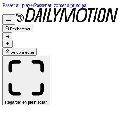
Passer au player
Passer au contenu principal
Rechercher
Se connecter
Regarder en plein écran