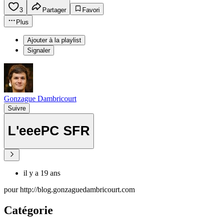
3
Partager
Favori
Plus
Ajouter à la playlist
Signaler
Gonzague Dambricourt
Suivre
L'eeePC SFR
il y a 19 ans
pour http://blog.gonzaguedambricourt.com
Catégorie