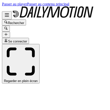
Passer au player
Passer au contenu principal
Rechercher
Se connecter
Regarder en plein écran