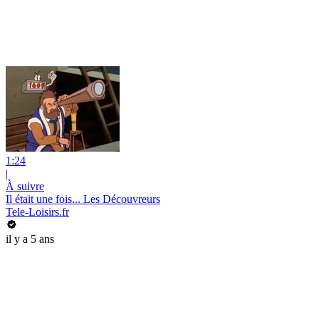
1:24
|
À suivre
Il était une fois... Les Découvreurs
Tele-Loisirs.fr
il y a 5 ans