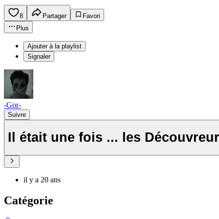
8
Partager
Favori
Plus
Ajouter à la playlist
Signaler
-Gor-
Suivre
Il était une fois ... les Découvreu
il y a 20 ans
Catégorie