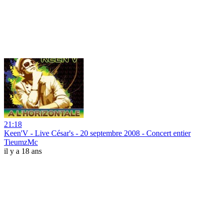
21:18
Keen'V - Live César's - 20 septembre 2008 - Concert entier
TieumzMc
il y a 18 ans