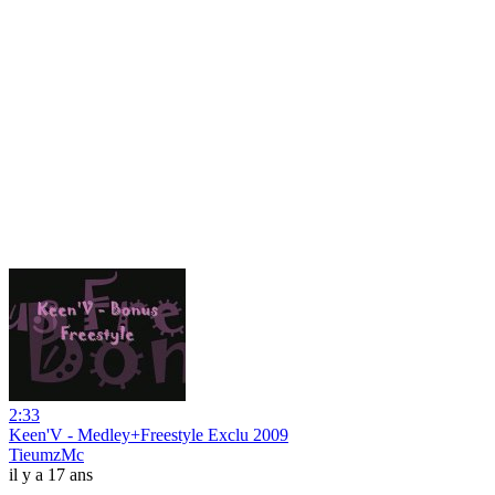
2:33
Keen'V - Medley+Freestyle Exclu 2009
TieumzMc
il y a 17 ans