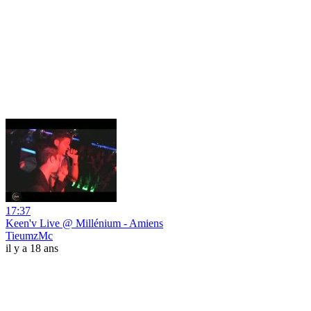
17:37
Keen'v Live @ Millénium - Amiens
TieumzMc
il y a 18 ans