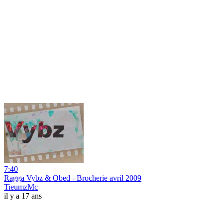
7:40
Ragga Vybz & Obed - Brocherie avril 2009
TieumzMc
il y a 17 ans