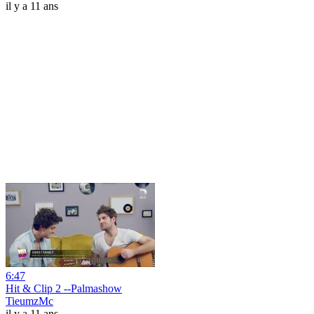
il y a 11 ans
6:47
Hit & Clip 2 --Palmashow
TieumzMc
il y a 11 ans