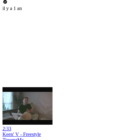
il y a 1 an
2:33
Keen' V - Freestyle
TieumzMc