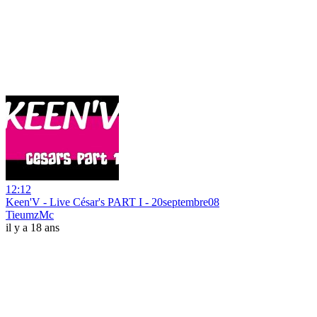
12:12
Keen'V - Live César's PART I - 20septembre08
TieumzMc
il y a 18 ans