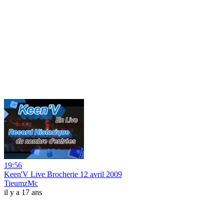
19:56
Keen'V Live Brocherie 12 avril 2009
TieumzMc
il y a 17 ans