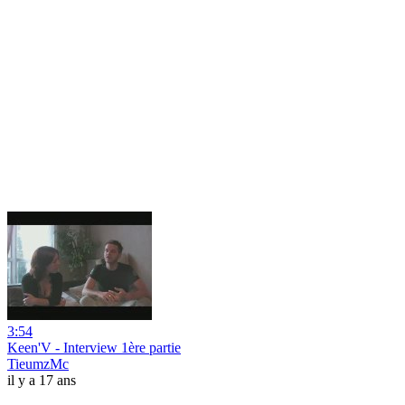
3:54
Keen'V - Interview 1ère partie
TieumzMc
il y a 17 ans