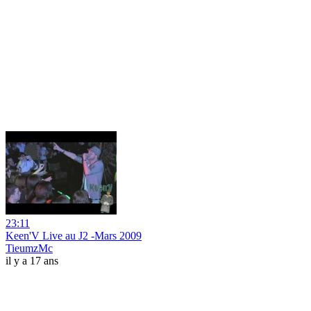
23:11
Keen'V Live au J2 -Mars 2009
TieumzMc
il y a 17 ans