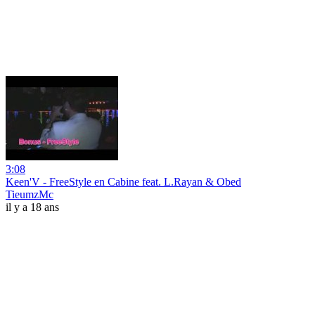
3:08
Keen'V - FreeStyle en Cabine feat. L.Rayan & Obed
TieumzMc
il y a 18 ans