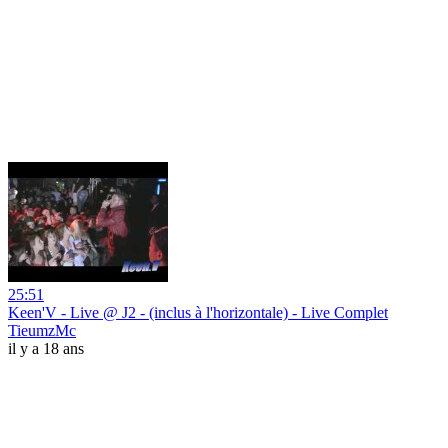
25:51
Keen'V - Live @ J2 - (inclus à l'horizontale) - Live Complet
TieumzMc
il y a 18 ans