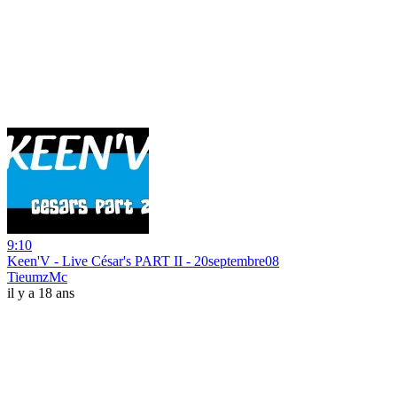
9:10
Keen'V - Live César's PART II - 20septembre08
TieumzMc
il y a 18 ans