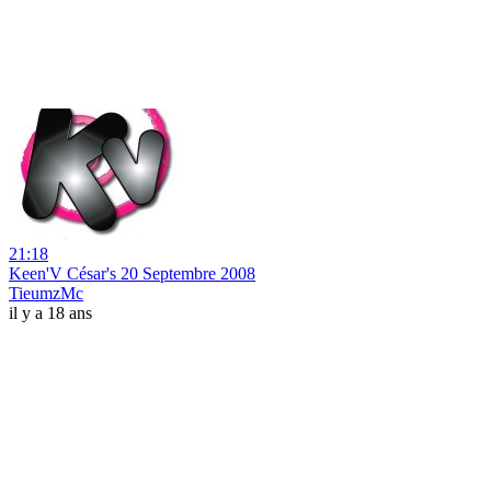
21:18
Keen'V César's 20 Septembre 2008
TieumzMc
il y a 18 ans