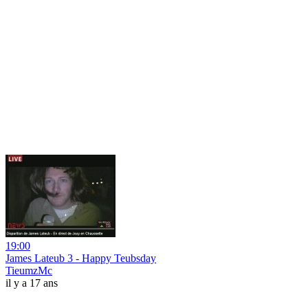
19:00
James Lateub 3 - Happy Teubsday
TieumzMc
il y a 17 ans