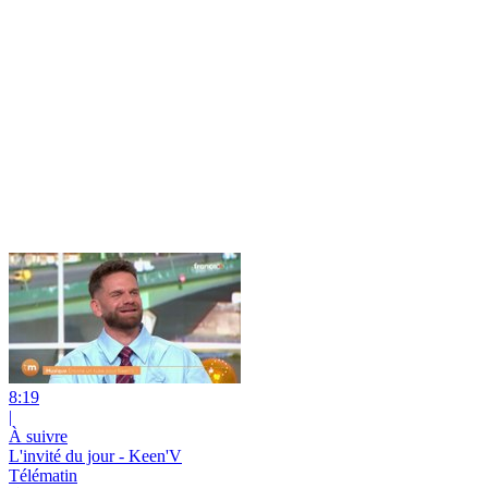
8:19
|
À suivre
L'invité du jour - Keen'V
Télématin