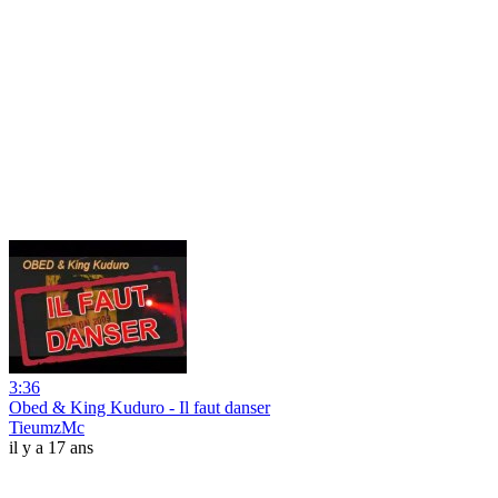
3:36
Obed & King Kuduro - Il faut danser
TieumzMc
il y a 17 ans