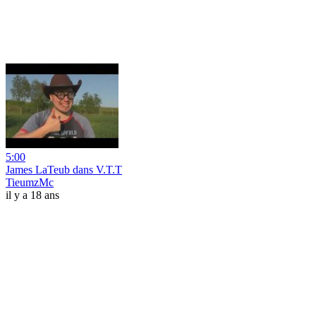
5:00
James LaTeub dans V.T.T
TieumzMc
il y a 18 ans