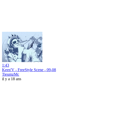
1:43
Keen'V - FreeStyle Scene - 09-08
TieumzMc
il y a 18 ans