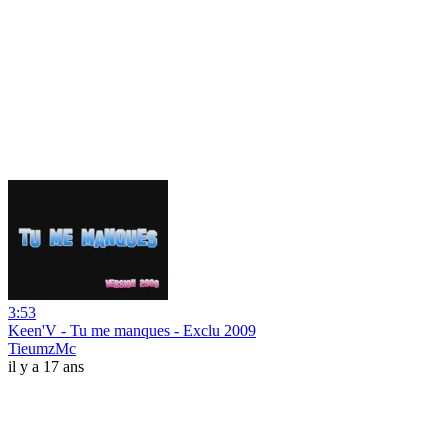
3:53
Keen'V - Tu me manques - Exclu 2009
TieumzMc
il y a 17 ans