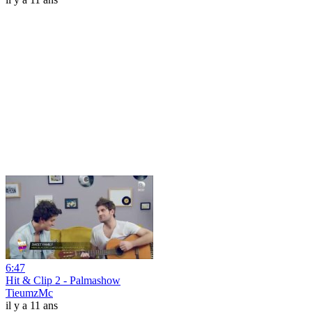
6:47
Hit & Clip 2 - Palmashow
TieumzMc
il y a 11 ans