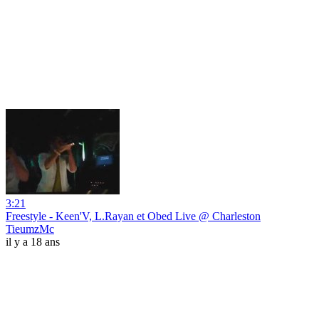
3:21
Freestyle - Keen'V, L.Rayan et Obed Live @ Charleston
TieumzMc
il y a 18 ans