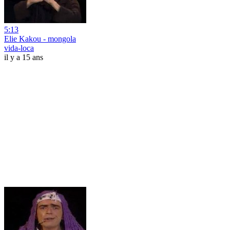
5:13
Elie Kakou - mongola
vida-loca
il y a 15 ans