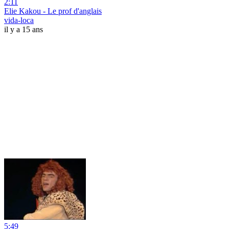
2:11
Elie Kakou - Le prof d'anglais
vida-loca
il y a 15 ans
5:49