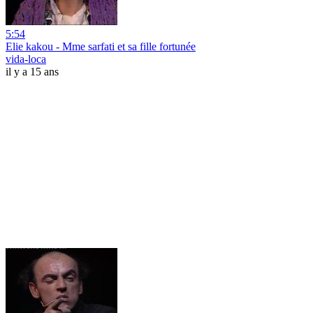
5:54
Elie kakou - Mme sarfati et sa fille fortunée
vida-loca
il y a 15 ans