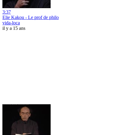
3:37
Elie Kakou - Le prof de philo
vida-loca
il y a 15 ans