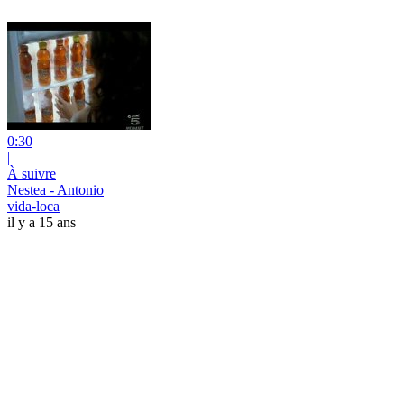
0:30
|
À suivre
Nestea - Antonio
vida-loca
il y a 15 ans