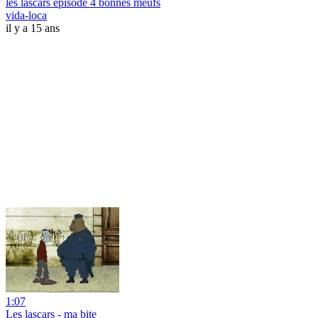
les lascars episode 4 bonnes meufs
vida-loca
il y a 15 ans
1:07
Les lascars - ma bite