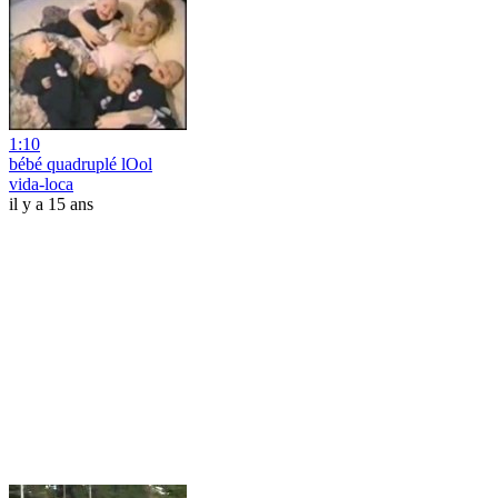
1:10
bébé quadruplé lOol
vida-loca
il y a 15 ans