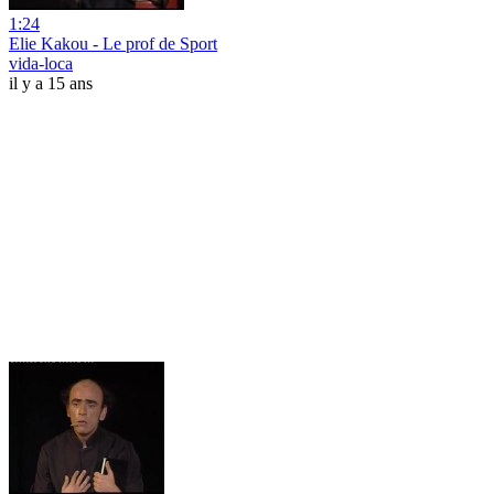
1:24
Elie Kakou - Le prof de Sport
vida-loca
il y a 15 ans