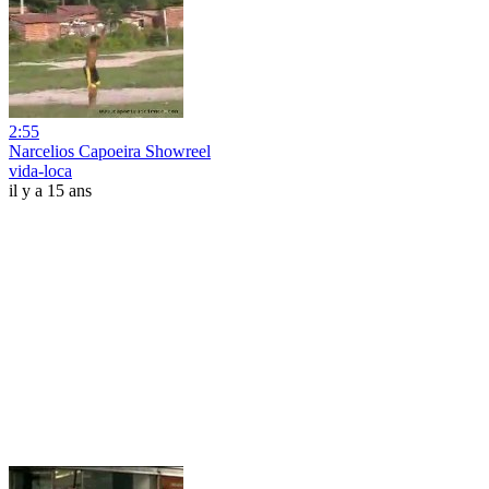
2:55
Narcelios Capoeira Showreel
vida-loca
il y a 15 ans