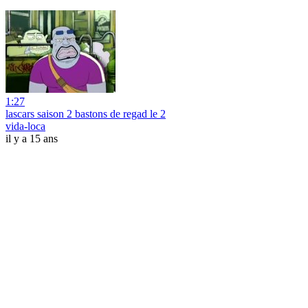
1:27
lascars saison 2 bastons de regad le 2
vida-loca
il y a 15 ans