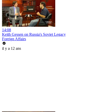
14:08
Keith Gessen on Russia's Soviet Legacy
Foreign Affairs
il y a 12 ans