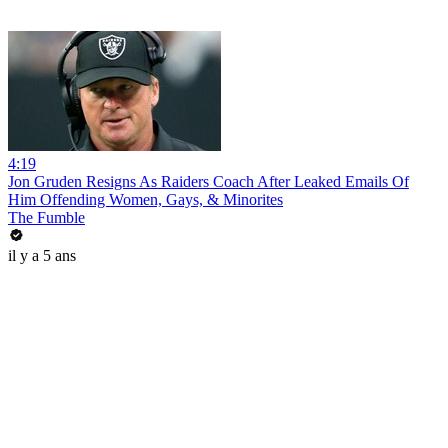
4:19
Jon Gruden Resigns As Raiders Coach After Leaked Emails Of
Him Offending Women, Gays, & Minorites
The Fumble
il y a 5 ans