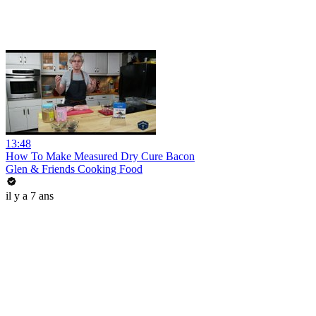
13:48
How To Make Measured Dry Cure Bacon
Glen & Friends Cooking Food
il y a 7 ans