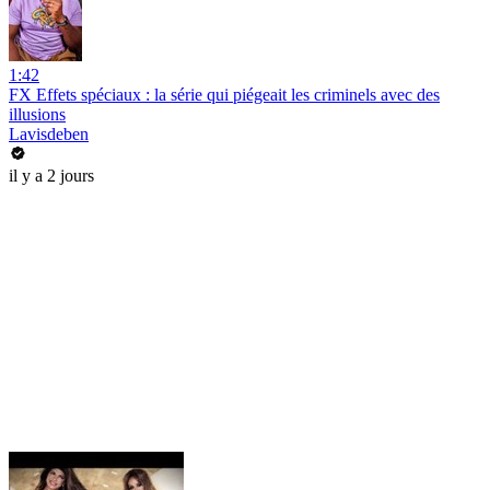
1:42
FX Effets spéciaux : la série qui piégeait les criminels avec des
illusions
Lavisdeben
il y a 2 jours