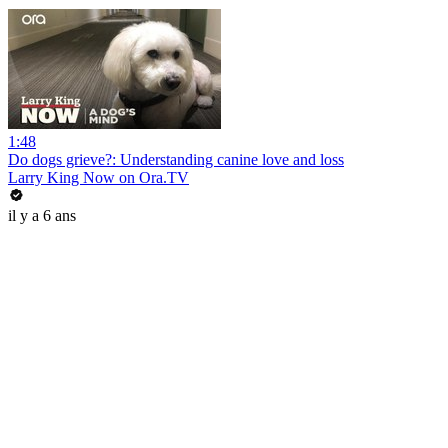
1:48
Do dogs grieve?: Understanding canine love and loss
Larry King Now on Ora.TV
il y a 6 ans