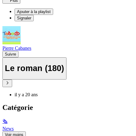
Plus
Ajouter à la playlist
Signaler
Pierre Cabanes
Suivre
Le roman (180)
il y a 20 ans
Catégorie
🗞
News
Voir moins