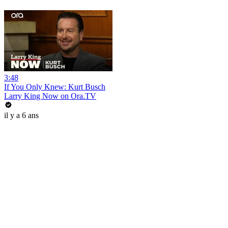
3:48
If You Only Knew: Kurt Busch
Larry King Now on Ora.TV
il y a 6 ans