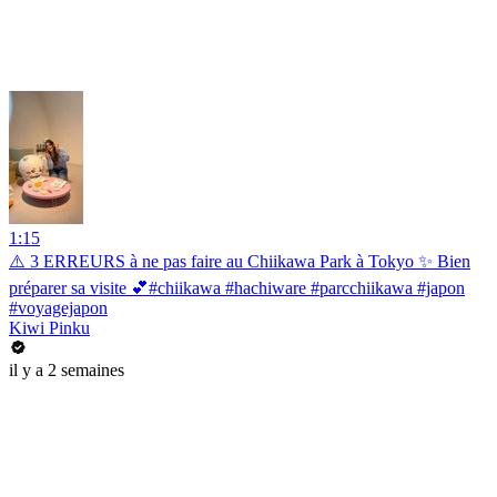
1:15
⚠️ 3 ERREURS à ne pas faire au Chiikawa Park à Tokyo ✨ Bien
préparer sa visite 💕#chiikawa #hachiware #parcchiikawa #japon
#voyagejapon
Kiwi Pinku
il y a 2 semaines