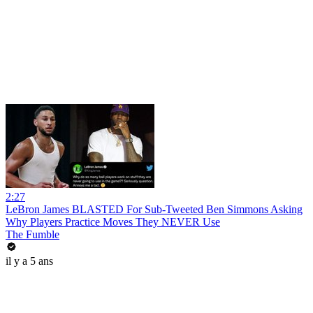
2:27
LeBron James BLASTED For Sub-Tweeted Ben Simmons Asking
Why Players Practice Moves They NEVER Use
The Fumble
il y a 5 ans