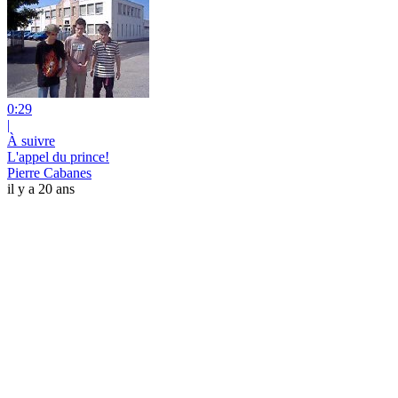
0:29
|
À suivre
L'appel du prince!
Pierre Cabanes
il y a 20 ans