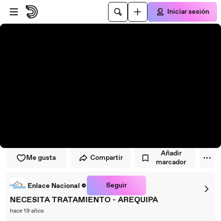
Saltar al reproductor
Saltar al contenido principal
Iniciar sesión
Añadir
Me gusta
Compartir
marcador
Seguir
Enlace Nacional
NECESITA TRATAMIENTO - AREQUIPA
hace 19 años