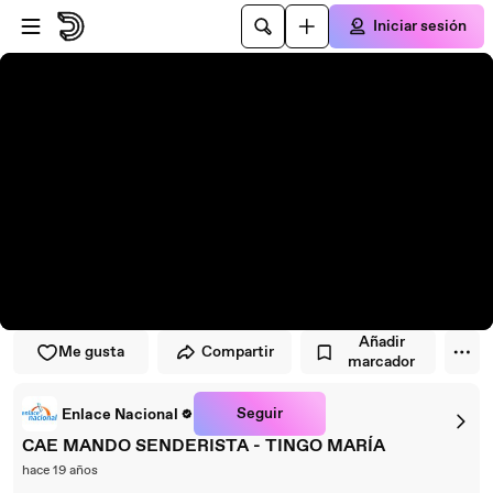
Saltar al reproductor
Saltar al contenido principal
Iniciar sesión
Añadir
Me gusta
Compartir
marcador
Seguir
Enlace Nacional
CAE MANDO SENDERISTA - TINGO MARÍA
hace 19 años