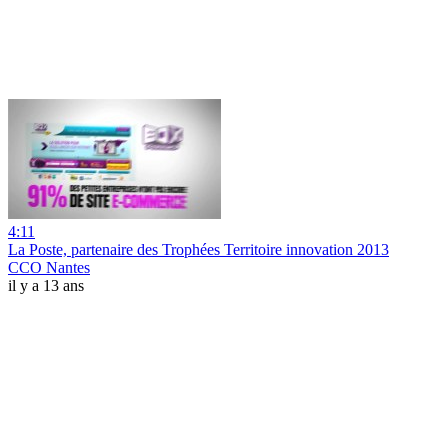
4:11
La Poste, partenaire des Trophées Territoire innovation 2013
CCO Nantes
il y a 13 ans