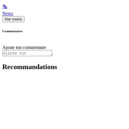
🗞
News
Voir moins
Commentaires
Ajoute ton commentaire
Recommandations