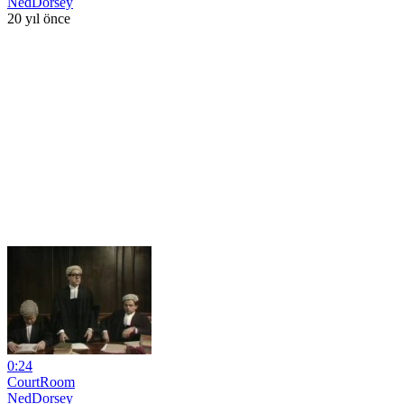
NedDorsey
20 yıl önce
0:24
CourtRoom
NedDorsey