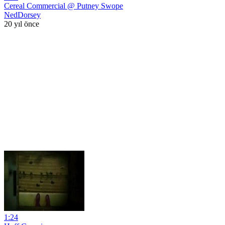
Cereal Commercial @ Putney Swope
NedDorsey
20 yıl önce
1:24