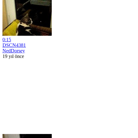
0:15
DSCN4381
NedDorsey
19 yıl önce