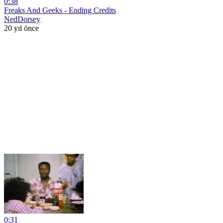
0:38
Freaks And Geeks - Ending Credits
NedDorsey
20 yıl önce
0:31