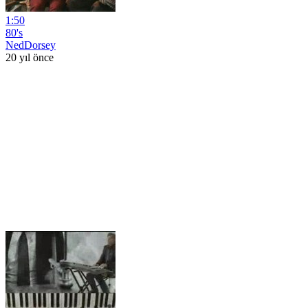
1:50
80's
NedDorsey
20 yıl önce