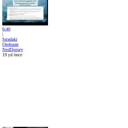
6:40
|
Sıradaki
Otobuste
NedDorsey
19 yıl önce