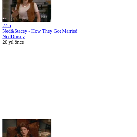
2:55
Ned&Stacey - How They Got Married
NedDorsey
20 yıl önce