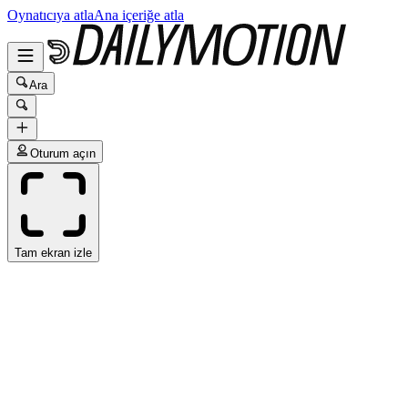
Oynatıcıya atla
Ana içeriğe atla
Ara
Oturum açın
Tam ekran izle