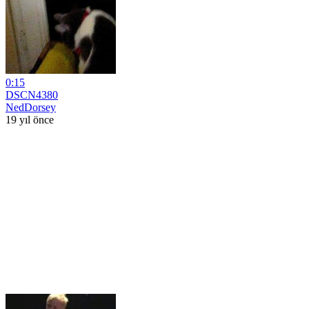
0:15
DSCN4380
NedDorsey
19 yıl önce