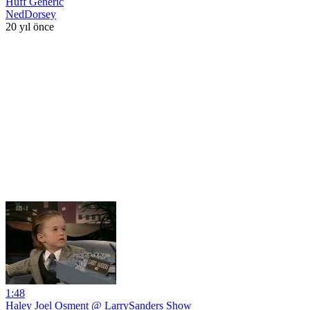
Huff Generic
NedDorsey
20 yıl önce
1:48
Haley Joel Osment @ LarrySanders Show