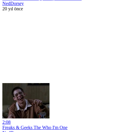
NedDorsey
20 yıl önce
2:08
Freaks & Geeks The Who I'm One