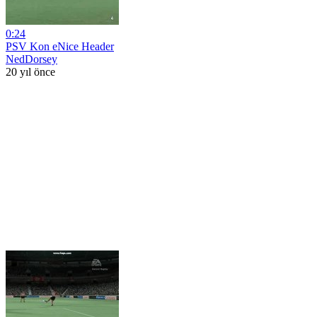
0:24
PSV Kon eNice Header
NedDorsey
20 yıl önce