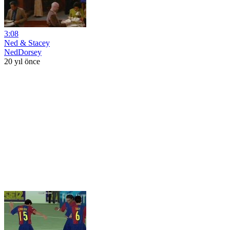
3:08
Ned & Stacey
NedDorsey
20 yıl önce