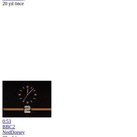
20 yıl önce
0:53
BBC2
NedDorsey