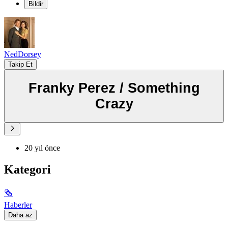
Bildir
NedDorsey
Takip Et
Franky Perez / Something
Crazy
20 yıl önce
Kategori
🗞
Haberler
Daha az