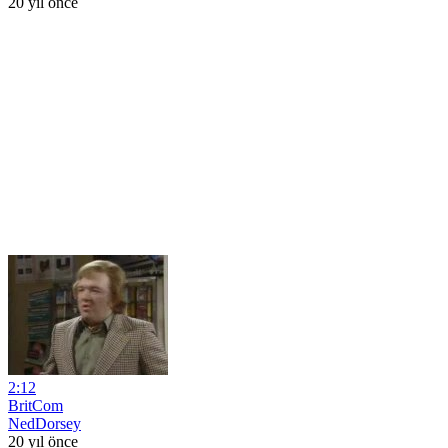
20 yıl önce
2:12
BritCom
NedDorsey
20 yıl önce