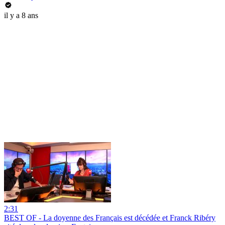
il y a 8 ans
2:31
BEST OF - La doyenne des Français est décédée et Franck Ribéry