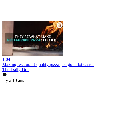
1:04
Making restaurant-quality pizza just got a lot easier
The Daily Dot
il y a 10 ans