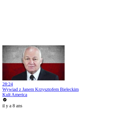
28:24
Wywiad z Janem Krzysztofem Bieleckim
Kult America
il y a 8 ans