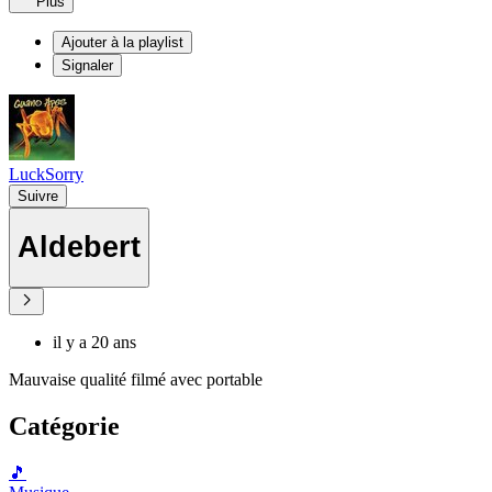
Plus
Ajouter à la playlist
Signaler
LuckSorry
Suivre
Aldebert
il y a 20 ans
Mauvaise qualité filmé avec portable
Catégorie
🎵