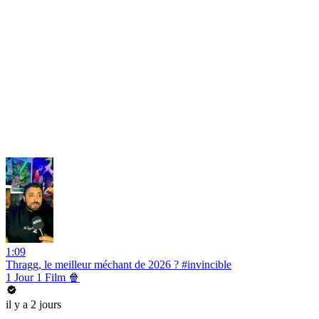
1:09
Thragg, le meilleur méchant de 2026 ? #invincible
1 Jour 1 Film 🍿
il y a 2 jours