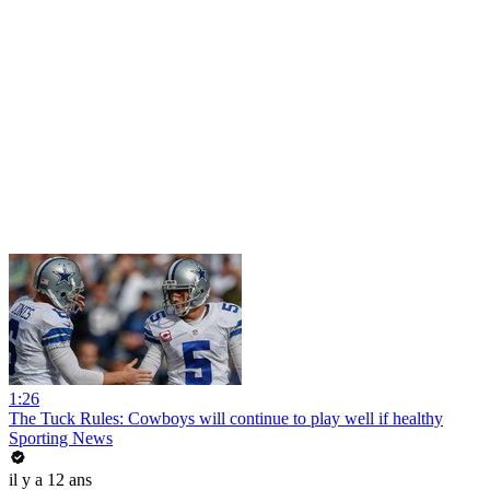
1:26
The Tuck Rules: Cowboys will continue to play well if healthy
Sporting News
il y a 12 ans