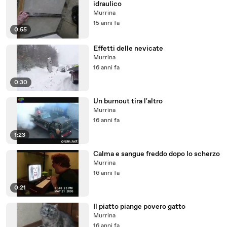
idraulico
Murrina
15 anni fa
0:55
Effetti delle nevicate
Murrina
16 anni fa
0:30
Un burnout tira l'altro
Murrina
16 anni fa
1:23
Calma e sangue freddo dopo lo scherzo
Murrina
16 anni fa
0:21
Il piatto piange povero gatto
Murrina
16 anni fa