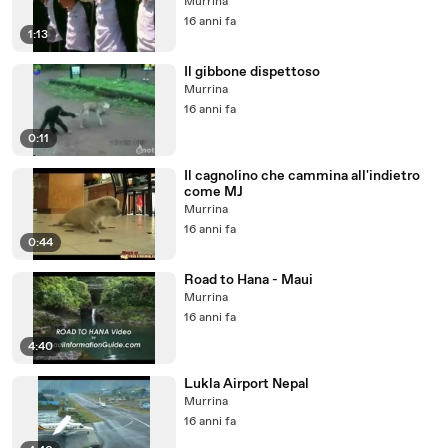
Murrina
16 anni fa
1:13
Il gibbone dispettoso
Murrina
16 anni fa
0:11
Il cagnolino che cammina all'indietro
come MJ
Murrina
16 anni fa
0:44
Road to Hana - Maui
Murrina
16 anni fa
4:40
Lukla Airport Nepal
Murrina
16 anni fa