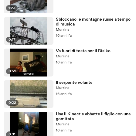
1:23
Sbloccano le montagne russe a tempo
di musica
Murrina
16 anni fa
0:17
Va fuori di testa per il Risiko
Murrina
16 anni fa
0:59
Il serpente volante
Murrina
16 anni fa
0:22
Usa il Kinect e abbatte il figlio con una
gomitata
Murrina
16 anni fa
0:31