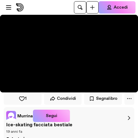
Vai al lettore
Passa al contenuto principale
Accedi
1
Condividi
Segnalibro
Segui
Murrina
Ice-skating facciata bestiale
19 anni fa