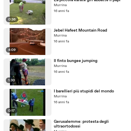
La piccola karate girl abbatte il papi
Murrina
16 anni fa
0:36
Jebel Hafeet Mountain Road
Murrina
16 anni fa
4:09
Il finto bungee jumping
Murrina
16 anni fa
1:30
I barellieri più stupidi del mondo
Murrina
16 anni fa
0:17
Gerusalemme: protesta degli
ultraortodossi