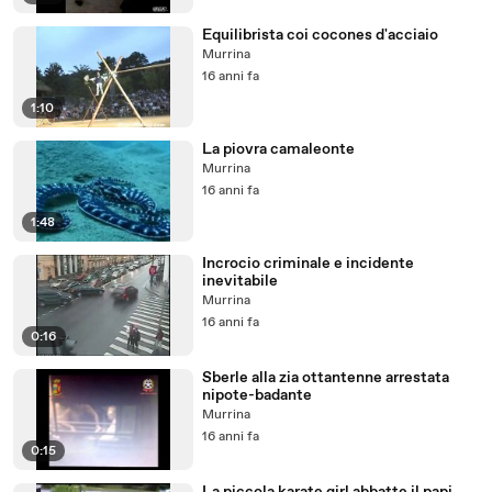
Equilibrista coi cocones d'acciaio
Murrina
16 anni fa
1:10
La piovra camaleonte
Murrina
16 anni fa
1:48
Incrocio criminale e incidente
inevitabile
Murrina
16 anni fa
0:16
Sberle alla zia ottantenne arrestata
nipote-badante
Murrina
16 anni fa
0:15