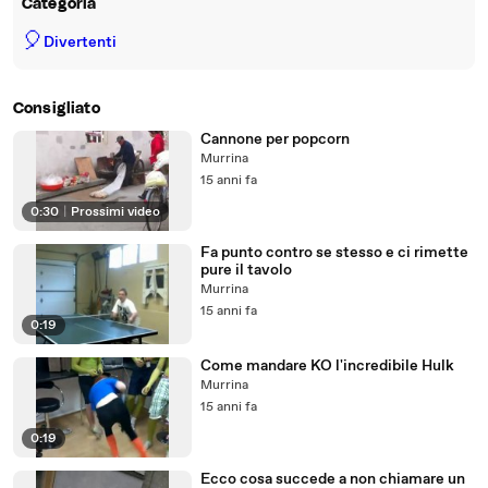
Categoria
🎈
Divertenti
Consigliato
Cannone per popcorn
Murrina
15 anni fa
0:30
|
Prossimi video
Fa punto contro se stesso e ci rimette
pure il tavolo
Murrina
15 anni fa
0:19
Come mandare KO l'incredibile Hulk
Murrina
15 anni fa
0:19
Ecco cosa succede a non chiamare un