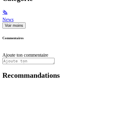
🗞
News
Voir moins
Commentaires
Ajoute ton commentaire
Recommandations