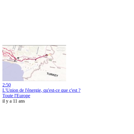
2:50
L'Union de l'énergie, qu'est-ce que c'est ?
Toute l'Europe
il y a 11 ans