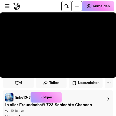
Zum Player springen
Zum Hauptinhalt springen
Anmelden
4
Teilen
Lesezeichen
Folgen
finke13-3
In aller Freundschaft 723 Schlechte Chancen
vor 10 Jahren