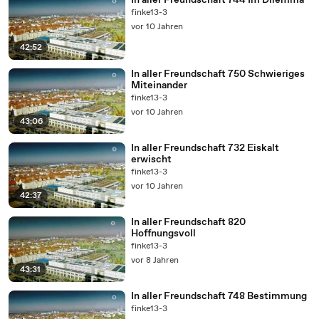
In aller Freundschaft 744 Im Dilemma
finke13-3
vor 10 Jahren
42:52
In aller Freundschaft 750 Schwieriges
Miteinander
finke13-3
vor 10 Jahren
43:06
In aller Freundschaft 732 Eiskalt
erwischt
finke13-3
vor 10 Jahren
42:37
In aller Freundschaft 820
Hoffnungsvoll
finke13-3
vor 8 Jahren
43:31
In aller Freundschaft 748 Bestimmung
finke13-3